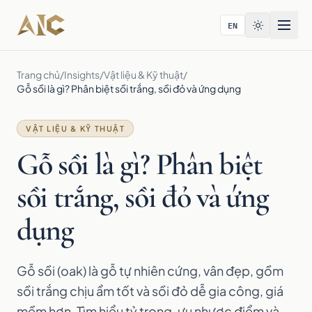
Bỏ qua tới nội dung
EN
Trang chủ
/
Insights
/
Vật liệu & Kỹ thuật
/
Gỗ sồi là gì? Phân biệt sồi trắng, sồi đỏ và ứng dụng
VẬT LIỆU & KỸ THUẬT
Gỗ sồi là gì? Phân biệt
sồi trắng, sồi đỏ và ứng
dụng
Gỗ sồi (oak) là gỗ tự nhiên cứng, vân đẹp, gồm
sồi trắng chịu ẩm tốt và sồi đỏ dễ gia công, giá
mềm hơn. Tìm hiểu tỷ trọng, ưu nhược điểm và