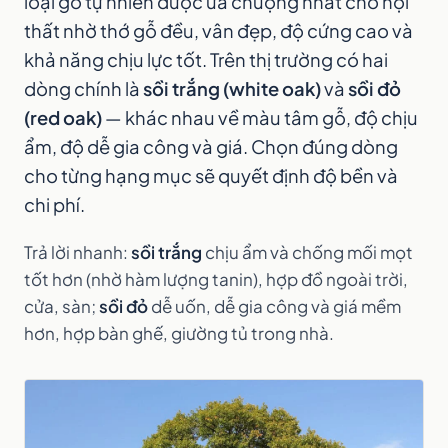
loại gỗ tự nhiên được ưa chuộng nhất cho nội
thất nhờ thớ gỗ đều, vân đẹp, độ cứng cao và
khả năng chịu lực tốt. Trên thị trường có hai
dòng chính là
sồi trắng (white oak)
và
sồi đỏ
(red oak)
— khác nhau về màu tâm gỗ, độ chịu
ẩm, độ dễ gia công và giá. Chọn đúng dòng
cho từng hạng mục sẽ quyết định độ bền và
chi phí.
Trả lời nhanh:
sồi trắng
chịu ẩm và chống mối mọt
tốt hơn (nhờ hàm lượng tanin), hợp đồ ngoài trời,
cửa, sàn;
sồi đỏ
dễ uốn, dễ gia công và giá mềm
hơn, hợp bàn ghế, giường tủ trong nhà.