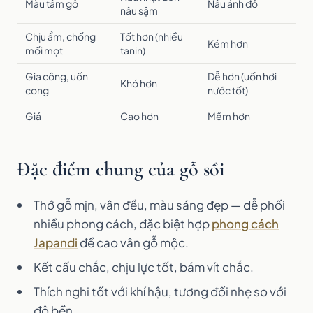
Màu tâm gỗ
Nâu ánh đỏ
nâu sậm
Chịu ẩm, chống
Tốt hơn (nhiều
Kém hơn
mối mọt
tanin)
Gia công, uốn
Dễ hơn (uốn hơi
Khó hơn
cong
nước tốt)
Giá
Cao hơn
Mềm hơn
Đặc điểm chung của gỗ sồi
Thớ gỗ mịn, vân đều, màu sáng đẹp — dễ phối
nhiều phong cách, đặc biệt hợp
phong cách
Japandi
đề cao vân gỗ mộc.
Kết cấu chắc, chịu lực tốt, bám vít chắc.
Thích nghi tốt với khí hậu, tương đối nhẹ so với
độ bền.