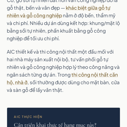
Có, gỗ sồi tự nhiên đắt hơn ván công nghiệp do là
gỗ thật, bền và vân đẹp —
khác biệt giữa gỗ tự
nhiên và gỗ công nghiệp
nằm ở độ bền, thẩm mỹ
và chi phí. Nhiều dự án dùng kết hợp: khung/mặt lộ
bằng sồi tự nhiên, phần khuất bằng gỗ công
nghiệp để tối ưu chi phí.
AIC thiết kế và thi công nội thất một đầu mối với
hai nhà máy sản xuất nội bộ, tư vấn phối gỗ tự
nhiên và gỗ công nghiệp hợp lý theo công năng và
ngân sách từng dự án. Trong
thi công nội thất căn
hộ, nhà ở
, sồi thường được dùng cho mặt bàn, cửa
và sàn gỗ để lấy vân thật.
AIC THỰC HIỆN
Cần triển khai thực tế hạng mục này?