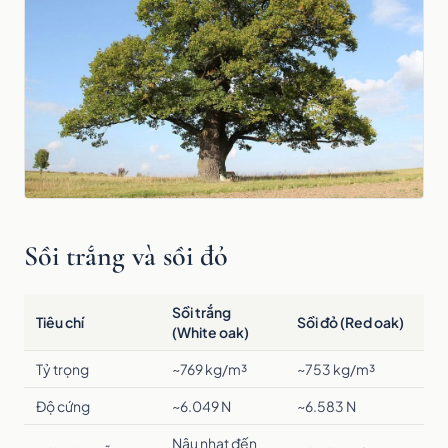
Sồi trắng và sồi đỏ
Sồi trắng
Tiêu chí
Sồi đỏ (Red oak)
(White oak)
Tỷ trọng
~769 kg/m³
~753 kg/m³
Độ cứng
~6.049 N
~6.583 N
Nâu nhạt đến