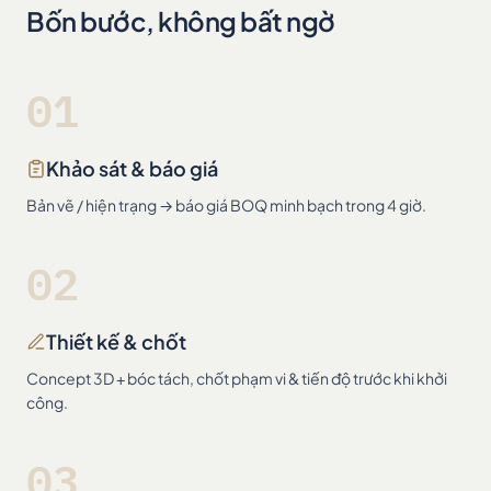
Bốn bước, không bất ngờ
01
Khảo sát & báo giá
Bản vẽ / hiện trạng → báo giá BOQ minh bạch trong 4 giờ.
02
Thiết kế & chốt
Concept 3D + bóc tách, chốt phạm vi & tiến độ trước khi khởi
công.
03