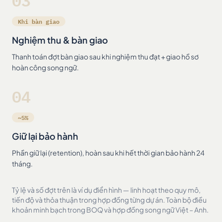
03
Khi bàn giao
Nghiệm thu & bàn giao
Thanh toán đợt bàn giao sau khi nghiệm thu đạt + giao hồ sơ
hoàn công song ngữ.
04
~5%
Giữ lại bảo hành
Phần giữ lại (retention), hoàn sau khi hết thời gian bảo hành 24
tháng.
Tỷ lệ và số đợt trên là ví dụ điển hình — linh hoạt theo quy mô,
tiến độ và thỏa thuận trong hợp đồng từng dự án. Toàn bộ điều
khoản minh bạch trong BOQ và hợp đồng song ngữ Việt – Anh.