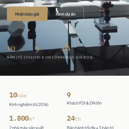
Nhận báo giá
Xem dự án
10
9
4h
NĂM (TỪ 2016)
FDI & DN LỚN
RA BÁO GIÁ BOQ
10
9
năm
Khách FDI & DN lớn
Kinh nghiệm (từ 2016)
1.800
24
m²
th
2 nhà máy sản xuất
Bảo hành tối đa + 3 bảo trì