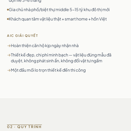
dọn về 3-6 tháng
Gia chủ nhà phố/biệt thự middle 5-15 tỷ khu đô thị mới
Khách quan tâm vật liệu thật + smart home + hồn Việt
AIC GIẢI QUYẾT
→
Hoàn thiện căn hộ kịp ngày nhận nhà
→
Thiết kế đẹp, chi phí minh bạch — vật liệu đúng mẫu đã
duyệt, không phát sinh ẩn, không đổi vật tư ngầm
→
Một đầu mối lo trọn thiết kế đến thi công
02 · QUY TRÌNH