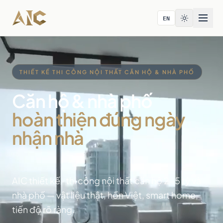
Bỏ qua tới nội dung
EN
THIẾT KẾ THI CÔNG NỘI THẤT CĂN HỘ & NHÀ PHỐ
Căn hộ & nhà phố
hoàn thiện đúng ngày
nhận nhà
AIC thiết kế · thi công nội thất căn hộ 2-5 tỷ và
nhà phố — vật liệu thật, hồn Việt, smart home,
tiến độ rõ ràng.