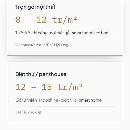
Trọn gói nội thất
8 – 12 tr/m²
Thiết kế · thi công · nội thất gỗ · smart home cơ bản
Vinhomes/Masteri/Phú Mỹ Hưng
Biệt thự / penthouse
12 – 15 tr/m²
Gỗ tự nhiên · Indochine · biophilic · smart home
Vật liệu cao cấp