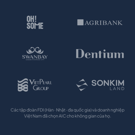
Các tập đoàn FDI (Hàn · Nhật · đa quốc gia) và doanh nghiệp
Việt Nam đã chọn AIC cho không gian của họ.