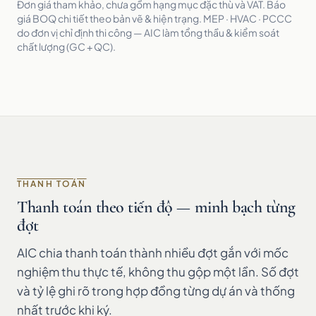
Đơn giá tham khảo, chưa gồm hạng mục đặc thù và VAT. Báo
giá BOQ chi tiết theo bản vẽ & hiện trạng. MEP · HVAC · PCCC
do đơn vị chỉ định thi công — AIC làm tổng thầu & kiểm soát
chất lượng (GC + QC).
THANH TOÁN
Thanh toán theo tiến độ — minh bạch từng
đợt
AIC chia thanh toán thành nhiều đợt gắn với mốc
nghiệm thu thực tế, không thu gộp một lần. Số đợt
và tỷ lệ ghi rõ trong hợp đồng từng dự án và thống
nhất trước khi ký.