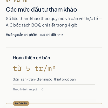
03 · ĐẦU TƯ
Các mức đầu tư tham khảo
Số liệu tham khảo theo quy mô và bản vẽ thực tế —
AIC bóc tách BOQ chi tiết trong 4 giờ.
Hướng dẫn chi phí fit-out chi tiết →
Hoàn thiện cơ bản
từ 5 tr/m²
Sơn · sàn · trần · điện nước · thiết bị cơ bản
Theo hiện trạng căn hộ
PHỔ BIẾN