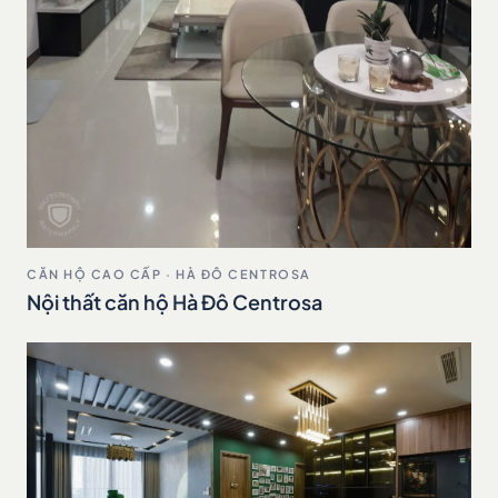
CĂN HỘ CAO CẤP · HÀ ĐÔ CENTROSA
Nội thất căn hộ Hà Đô Centrosa