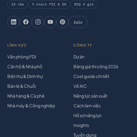
10 năm
9 khách FDI & DN
BOQ 4 giờ
Zalo
LĨNH VỰC
CÔNG TY
Văn phòng FDI
Dự án
Căn hộ & Nhà phố
Bảng giá thi công 2026
Biệt thự & Dinh thự
Cost guide chi tiết
Bán lẻ & Chuỗi
Về AIC
Nhà hàng & Cà phê
Năng lực sản xuất
Nhà máy & Công nghiệp
Cách làm việc
Hồ sơ năng lực
Insights
Tuyển dụng