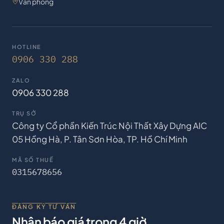
Văn phòng
HOTLINE
0906 330 288
ZALO
0906 330 288
TRỤ SỞ
Công ty Cổ phần Kiến Trúc Nội Thất Xây Dựng AIC
05 Hồng Hà, P. Tân Sơn Hòa, TP. Hồ Chí Minh
MÃ SỐ THUẾ
0315678656
ĐĂNG KÝ TƯ VẤN
Nhận báo giá trong 4 giờ