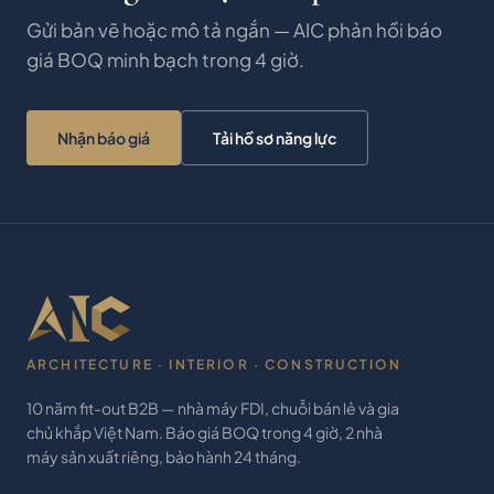
Gửi bản vẽ hoặc mô tả ngắn — AIC phản hồi báo
giá BOQ minh bạch trong 4 giờ.
Nhận báo giá
Tải hồ sơ năng lực
ARCHITECTURE · INTERIOR · CONSTRUCTION
10 năm fit-out B2B — nhà máy FDI, chuỗi bán lẻ và gia
chủ khắp Việt Nam. Báo giá BOQ trong 4 giờ, 2 nhà
máy sản xuất riêng, bảo hành 24 tháng.