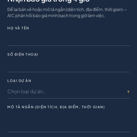
Để lại bản vẽ hoặc mô tả ngắn (diện tích, địa điểm, thời gian) —
AIC phản hồi báo giá minh bạch trong giờ làm việc.
HỌ VÀ TÊN
SỐ ĐIỆN THOẠI
LOẠI DỰ ÁN
Chọn loại dự án…
▾
MÔ TẢ NGẮN (DIỆN TÍCH, ĐỊA ĐIỂM, THỜI GIAN)