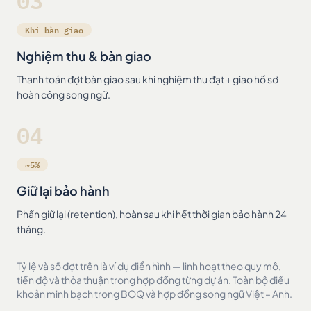
03
Khi bàn giao
Nghiệm thu & bàn giao
Thanh toán đợt bàn giao sau khi nghiệm thu đạt + giao hồ sơ
hoàn công song ngữ.
04
~5%
Giữ lại bảo hành
Phần giữ lại (retention), hoàn sau khi hết thời gian bảo hành 24
tháng.
Tỷ lệ và số đợt trên là ví dụ điển hình — linh hoạt theo quy mô,
tiến độ và thỏa thuận trong hợp đồng từng dự án. Toàn bộ điều
khoản minh bạch trong BOQ và hợp đồng song ngữ Việt – Anh.