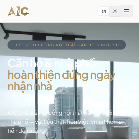
Bỏ qua tới nội dung
EN
THIẾT KẾ THI CÔNG NỘI THẤT CĂN HỘ & NHÀ PHỐ
Căn hộ & nhà phố
hoàn thiện đúng ngày
nhận nhà
AIC thiết kế · thi công nội thất căn hộ 2-5 tỷ và
nhà phố — vật liệu thật, hồn Việt, smart home,
tiến độ rõ ràng.