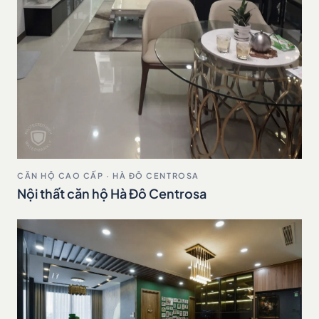
CĂN HỘ CAO CẤP · HÀ ĐÔ CENTROSA
Nội thất căn hộ Hà Đô Centrosa