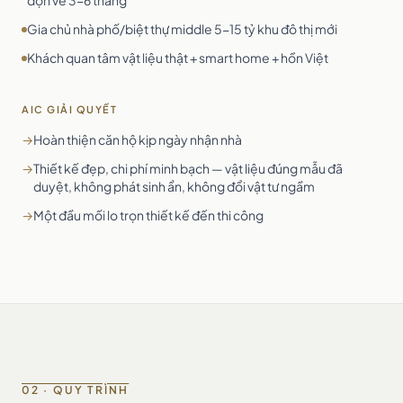
dọn về 3-6 tháng
Gia chủ nhà phố/biệt thự middle 5-15 tỷ khu đô thị mới
Khách quan tâm vật liệu thật + smart home + hồn Việt
AIC GIẢI QUYẾT
→
Hoàn thiện căn hộ kịp ngày nhận nhà
→
Thiết kế đẹp, chi phí minh bạch — vật liệu đúng mẫu đã
duyệt, không phát sinh ẩn, không đổi vật tư ngầm
→
Một đầu mối lo trọn thiết kế đến thi công
02 · QUY TRÌNH