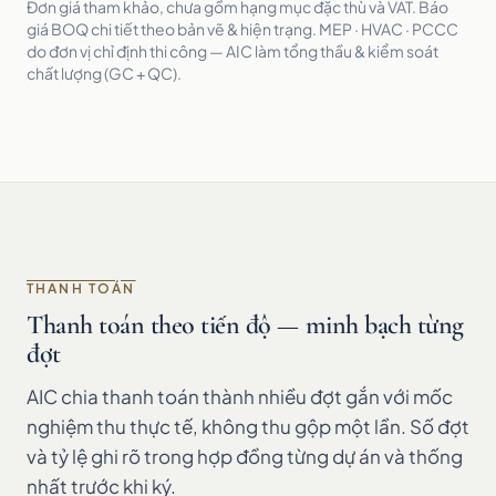
Đơn giá tham khảo, chưa gồm hạng mục đặc thù và VAT. Báo
giá BOQ chi tiết theo bản vẽ & hiện trạng. MEP · HVAC · PCCC
do đơn vị chỉ định thi công — AIC làm tổng thầu & kiểm soát
chất lượng (GC + QC).
THANH TOÁN
Thanh toán theo tiến độ — minh bạch từng
đợt
AIC chia thanh toán thành nhiều đợt gắn với mốc
nghiệm thu thực tế, không thu gộp một lần. Số đợt
và tỷ lệ ghi rõ trong hợp đồng từng dự án và thống
nhất trước khi ký.