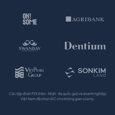
Các tập đoàn FDI (Hàn · Nhật · đa quốc gia) và doanh nghiệp
Việt Nam đã chọn AIC cho không gian của họ.