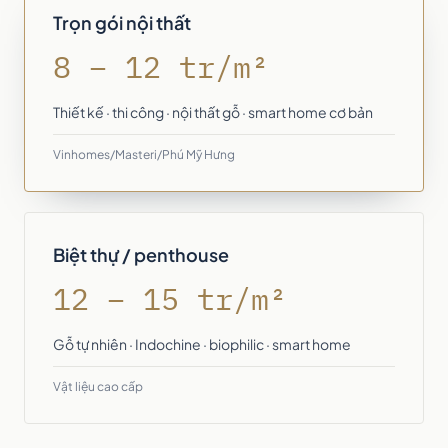
Trọn gói nội thất
8 – 12 tr/m²
Thiết kế · thi công · nội thất gỗ · smart home cơ bản
Vinhomes/Masteri/Phú Mỹ Hưng
Biệt thự / penthouse
12 – 15 tr/m²
Gỗ tự nhiên · Indochine · biophilic · smart home
Vật liệu cao cấp