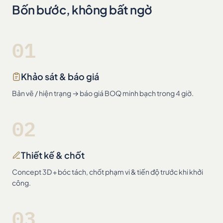
Bốn bước, không bất ngờ
01
Khảo sát & báo giá
Bản vẽ / hiện trạng → báo giá BOQ minh bạch trong 4 giờ.
02
Thiết kế & chốt
Concept 3D + bóc tách, chốt phạm vi & tiến độ trước khi khởi
công.
03