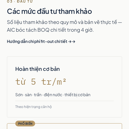
03 · ĐẦU TƯ
Các mức đầu tư tham khảo
Số liệu tham khảo theo quy mô và bản vẽ thực tế —
AIC bóc tách BOQ chi tiết trong 4 giờ.
Hướng dẫn chi phí fit-out chi tiết →
Hoàn thiện cơ bản
từ 5 tr/m²
Sơn · sàn · trần · điện nước · thiết bị cơ bản
Theo hiện trạng căn hộ
PHỔ BIẾN