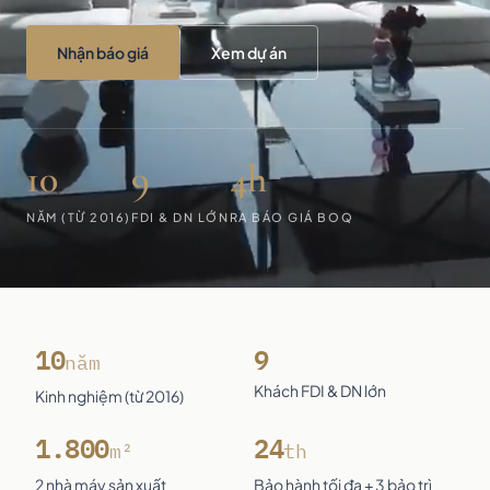
Nhận báo giá
Xem dự án
10
9
4h
NĂM (TỪ 2016)
FDI & DN LỚN
RA BÁO GIÁ BOQ
10
9
năm
Khách FDI & DN lớn
Kinh nghiệm (từ 2016)
1.800
24
m²
th
2 nhà máy sản xuất
Bảo hành tối đa + 3 bảo trì