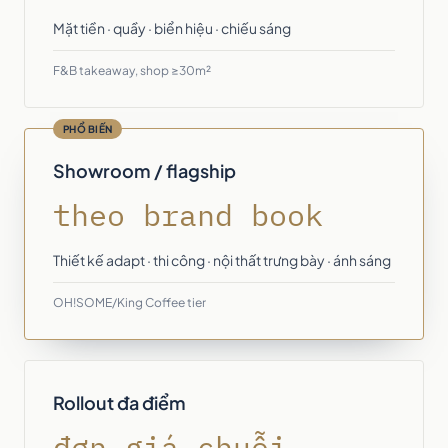
Mặt tiền · quầy · biển hiệu · chiếu sáng
F&B takeaway, shop ≥30m²
PHỔ BIẾN
Showroom / flagship
theo brand book
Thiết kế adapt · thi công · nội thất trưng bày · ánh sáng
OH!SOME/King Coffee tier
Rollout đa điểm
đơn giá chuỗi