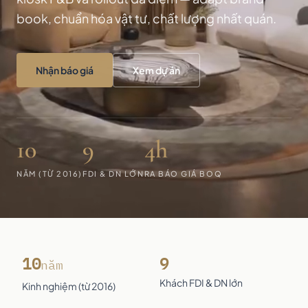
book, chuẩn hóa vật tư, chất lượng nhất quán.
Nhận báo giá
Xem dự án
10
9
4h
NĂM (TỪ 2016)
FDI & DN LỚN
RA BÁO GIÁ BOQ
10
9
năm
Khách FDI & DN lớn
Kinh nghiệm (từ 2016)