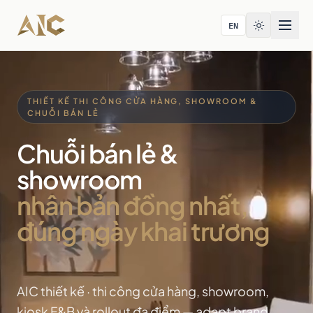
Bỏ qua tới nội dung
EN
THIẾT KẾ THI CÔNG CỬA HÀNG, SHOWROOM &
CHUỖI BÁN LẺ
Chuỗi bán lẻ &
showroom
nhân bản đồng nhất,
đúng ngày khai trương
AIC thiết kế · thi công cửa hàng, showroom,
kiosk F&B và rollout đa điểm — adapt brand