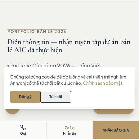
PORTFOLIO BÁN LẺ 2026
Điền thông tin — nhận tuyển tập dự án bán
lẻ AIC đã thực hiện
Portfolio Cửa hàng 2026 — Tiếng Việt
Store Portfolio 2026 — English
Chúng tôi dùng cookie để đo lường và cải thiện trải nghiệm.
Anh/chị có thể từ chối bất cứ lúc nào.
Chính sách bảo mật
.
Anh/chị cần tư vấn thiết kế – thi
Portfolio F&B 2026 — Tiếng Việt
công nội thất? Chat với AIC 👋
Đồng ý
Từ chối
KHÔNG SPAM · CHỈ DÙNG ĐỂ GỬI HỒ SƠ & TƯ VẤN
Zalo
Chat với AIC
Zalo
NHẬN BÁO GIÁ
Gọi
Nhắn tin