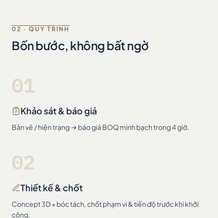
02 · QUY TRÌNH
Bốn bước, không bất ngờ
01
Khảo sát & báo giá
Bản vẽ / hiện trạng → báo giá BOQ minh bạch trong 4 giờ.
02
Thiết kế & chốt
Concept 3D + bóc tách, chốt phạm vi & tiến độ trước khi khởi
công.