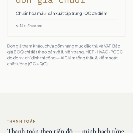
Chuẩn hóa mẫu · sản xuất tập trung · QC đa điểm
6-14 tuần/store
Đơn giá tham khảo, chưa gồm hạng mục đặc thù và VAT. Báo
giá BOQ chi tiết theo bản vẽ & hiện trạng. MEP · HVAC · PCCC
do đơn vị chỉ định thi công — AIC làm tổng thầu & kiểm soát
chất lượng (GC + QC).
THANH TOÁN
Thanh toán theo tiến độ — minh bạch từng