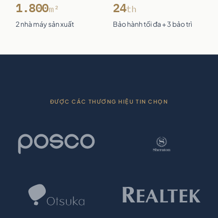
1.800
24
m²
th
2 nhà máy sản xuất
Bảo hành tối đa + 3 bảo trì
ĐƯỢC CÁC THƯƠNG HIỆU TIN CHỌN