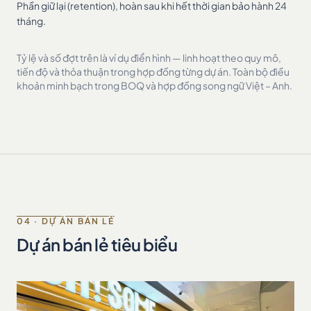
Phần giữ lại (retention), hoàn sau khi hết thời gian bảo hành 24
tháng.
Tỷ lệ và số đợt trên là ví dụ điển hình — linh hoạt theo quy mô,
tiến độ và thỏa thuận trong hợp đồng từng dự án. Toàn bộ điều
khoản minh bạch trong BOQ và hợp đồng song ngữ Việt – Anh.
04 · DỰ ÁN BÁN LẺ
Dự án bán lẻ tiêu biểu