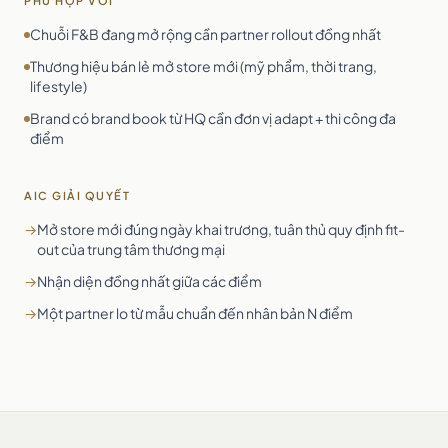
PHÙ HỢP VỚI
Chuỗi F&B đang mở rộng cần partner rollout đồng nhất
Thương hiệu bán lẻ mở store mới (mỹ phẩm, thời trang,
lifestyle)
Brand có brand book từ HQ cần đơn vị adapt + thi công đa
điểm
AIC GIẢI QUYẾT
→
Mở store mới đúng ngày khai trương, tuân thủ quy định fit-
out của trung tâm thương mại
→
Nhận diện đồng nhất giữa các điểm
→
Một partner lo từ mẫu chuẩn đến nhân bản N điểm