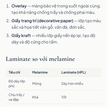
Overlay
— màng bảo vệ trong suốt ngoài cùng,
tạo khả năng chống trầy và chống phai màu.
Giấy trang trí (decorative paper)
— lớp tạo màu
sắc và họa tiết vân gỗ, vân đá, đơn sắc.
Giấy kraft
— nhiều lớp giấy nền ép lại, tạo độ
dày và độ cứng cho tấm.
Laminate so với melamine
Tiêu chí
Melamine
Laminate (HPL)
Độ dày lớp
Mỏng
Dày hơn nhiều
phủ
Chịu trầy /
Khá
Tốt
va đập