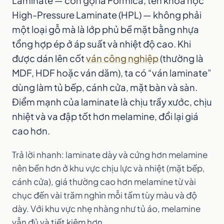
Laminate — còn gọi là Formica, tên khoa học
High-Pressure Laminate (HPL) — không phải
một loại gỗ mà là lớp phủ bề mặt bằng nhựa
tổng hợp ép ở áp suất và nhiệt độ cao. Khi
được dán lên cốt
ván công nghiệp
(thường là
MDF, HDF hoặc ván dăm), ta có “ván laminate”
dùng làm tủ bếp, cánh cửa, mặt bàn và sàn.
Điểm mạnh của laminate là chịu trầy xước, chịu
nhiệt và va đập tốt hơn melamine, đổi lại giá
cao hơn.
Trả lời nhanh: laminate dày và cứng hơn melamine
nên bền hơn ở khu vực chịu lực và nhiệt (mặt bếp,
cánh cửa), giá thường cao hơn melamine từ vài
chục đến vài trăm nghìn mỗi tấm tùy màu và độ
dày. Với khu vực nhẹ nhàng như tủ áo, melamine
vẫn đủ và tiết kiệm hơn.