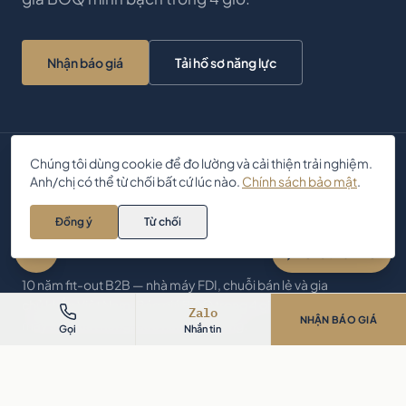
Nhận báo giá
Tải hồ sơ năng lực
Chúng tôi dùng cookie để đo lường và cải thiện trải nghiệm.
Anh/chị có thể từ chối bất cứ lúc nào.
Chính sách bảo mật
.
Anh/chị cần tư vấn thiết kế – thi
công nội thất? Chat với AIC 👋
Đồng ý
Từ chối
Zalo
ARCHITECTURE · INTERIOR · CONSTRUCTION
Chat với AIC
10 năm fit-out B2B — nhà máy FDI, chuỗi bán lẻ và gia
chủ khắp Việt Nam. Báo giá BOQ trong 4 giờ, 2 nhà
Zalo
NHẬN BÁO GIÁ
máy sản xuất riêng, bảo hành 24 tháng.
Gọi
Nhắn tin
10 năm
9 khách FDI & DN
BOQ 4 giờ