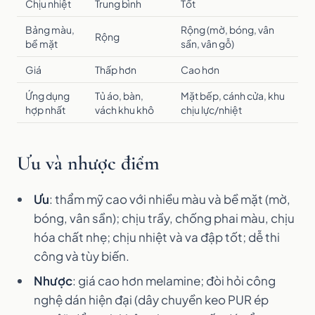
Chịu nhiệt
Trung bình
Tốt
Bảng màu,
Rộng (mờ, bóng, vân
Rộng
bề mặt
sần, vân gỗ)
Giá
Thấp hơn
Cao hơn
Ứng dụng
Tủ áo, bàn,
Mặt bếp, cánh cửa, khu
hợp nhất
vách khu khô
chịu lực/nhiệt
Ưu và nhược điểm
Ưu
: thẩm mỹ cao với nhiều màu và bề mặt (mờ,
bóng, vân sần); chịu trầy, chống phai màu, chịu
hóa chất nhẹ; chịu nhiệt và va đập tốt; dễ thi
công và tùy biến.
Nhược
: giá cao hơn melamine; đòi hỏi công
nghệ dán hiện đại (dây chuyền keo PUR ép