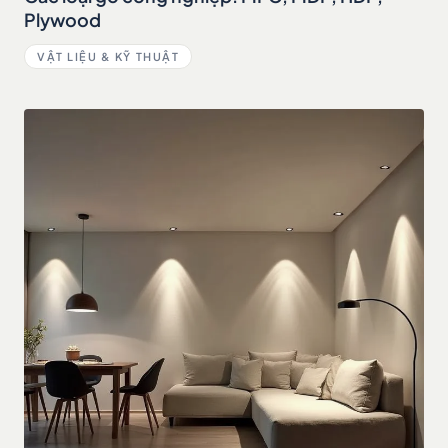
Plywood
VẬT LIỆU & KỸ THUẬT