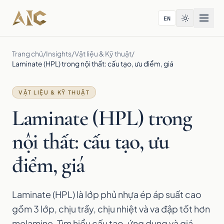
Bỏ qua tới nội dung
EN
Trang chủ
/
Insights
/
Vật liệu & Kỹ thuật
/
Laminate (HPL) trong nội thất: cấu tạo, ưu điểm, giá
VẬT LIỆU & KỸ THUẬT
Laminate (HPL) trong
nội thất: cấu tạo, ưu
điểm, giá
Laminate (HPL) là lớp phủ nhựa ép áp suất cao
gồm 3 lớp, chịu trầy, chịu nhiệt và va đập tốt hơn
melamine. Tìm hiểu cấu tạo, ứng dụng và giá