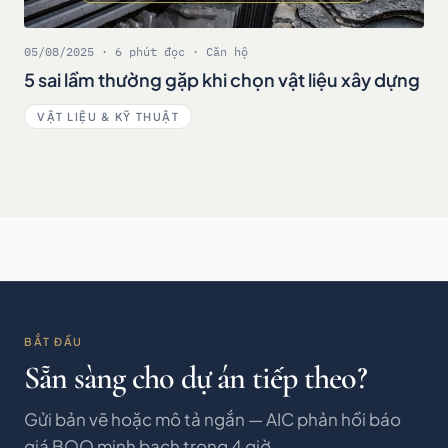
05/08/2025 · 6 phút đọc · Căn hộ
5 sai lầm thường gặp khi chọn vật liệu xây dựng
VẬT LIỆU & KỸ THUẬT
BẮT ĐẦU
Sẵn sàng cho dự án tiếp theo?
Gửi bản vẽ hoặc mô tả ngắn — AIC phản hồi báo
giá BOQ minh bạch trong 4 giờ.