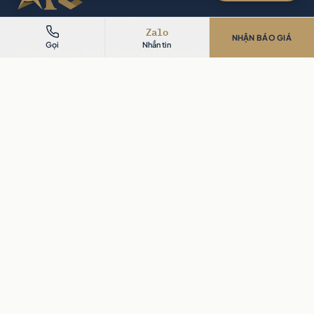
ARCHITECTURE · INTERIOR · CONSTRUCTION
Zalo
NHẬN BÁO GIÁ
Gọi
Nhắn tin
10 năm fit-out B2B — nhà máy FDI, chuỗi bán lẻ và gia
chủ khắp Việt Nam. Báo giá BOQ trong 4 giờ, 2 nhà
máy sản xuất riêng, bảo hành 24 tháng.
10 năm
9 khách FDI & DN
BOQ 4 giờ
Zalo
LĨNH VỰC
CÔNG TY
Văn phòng FDI
Dự án
Căn hộ & Nhà phố
Bảng giá thi công 2026
Biệt thự & Dinh thự
Cost guide chi tiết
Bán lẻ & Chuỗi
Về AIC