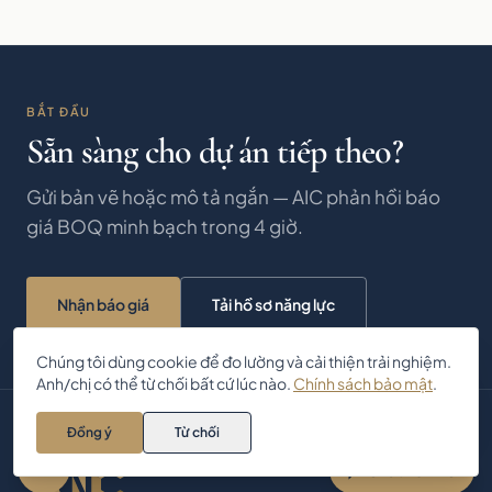
BẮT ĐẦU
Sẵn sàng cho dự án tiếp theo?
Gửi bản vẽ hoặc mô tả ngắn — AIC phản hồi báo
giá BOQ minh bạch trong 4 giờ.
Nhận báo giá
Tải hồ sơ năng lực
Chúng tôi dùng cookie để đo lường và cải thiện trải nghiệm.
Anh/chị có thể từ chối bất cứ lúc nào.
Chính sách bảo mật
.
Anh/chị cần tư vấn thiết kế – thi
công nội thất? Chat với AIC 👋
Đồng ý
Từ chối
Zalo
Chat với AIC