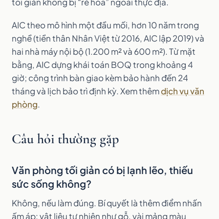
tối giản không bị “rẻ hóa” ngoài thực địa.
AIC theo mô hình một đầu mối, hơn 10 năm trong
nghề (tiền thân Nhân Việt từ 2016, AIC lập 2019) và
hai nhà máy nội bộ (1.200 m² và 600 m²). Từ mặt
bằng, AIC dựng khái toán BOQ trong khoảng 4
giờ; công trình bàn giao kèm bảo hành đến 24
tháng và lịch bảo trì định kỳ. Xem thêm
dịch vụ văn
phòng
.
Câu hỏi thường gặp
Văn phòng tối giản có bị lạnh lẽo, thiếu
sức sống không?
Không, nếu làm đúng. Bí quyết là thêm điểm nhấn
ấm áp: vật liệu tự nhiên như gỗ, vài mảng màu