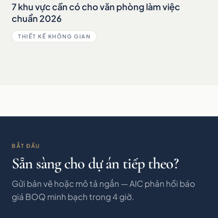
7 khu vực cần có cho văn phòng làm việc
chuẩn 2026
THIẾT KẾ KHÔNG GIAN
BẮT ĐẦU
Sẵn sàng cho dự án tiếp theo?
Gửi bản vẽ hoặc mô tả ngắn — AIC phản hồi báo
giá BOQ minh bạch trong 4 giờ.