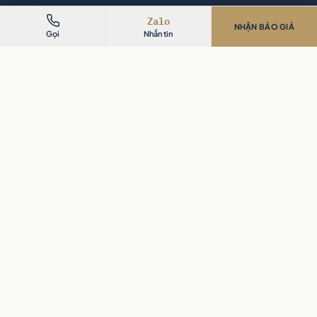
Zalo
NHẬN BÁO GIÁ
Gọi
Nhắn tin
LĨNH VỰC
CÔNG TY
Văn phòng FDI
Dự án
Căn hộ & Nhà phố
Bảng giá thi công 2026
Biệt thự & Dinh thự
Cost guide chi tiết
Bán lẻ & Chuỗi
Về AIC
Nhà hàng & Cà phê
Năng lực sản xuất
Nhà máy & Công nghiệp
Cách làm việc
Hồ sơ năng lực
Insights
Tuyển dụng
LIÊN HỆ
Công ty Cổ phần Kiến Trúc Nội Thất Xây Dựng AIC