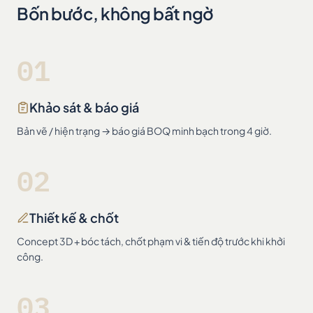
Bốn bước, không bất ngờ
01
Khảo sát & báo giá
Bản vẽ / hiện trạng → báo giá BOQ minh bạch trong 4 giờ.
02
Thiết kế & chốt
Concept 3D + bóc tách, chốt phạm vi & tiến độ trước khi khởi
công.
03