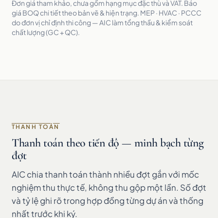
Đơn giá tham khảo, chưa gồm hạng mục đặc thù và VAT. Báo
giá BOQ chi tiết theo bản vẽ & hiện trạng. MEP · HVAC · PCCC
do đơn vị chỉ định thi công — AIC làm tổng thầu & kiểm soát
chất lượng (GC + QC).
THANH TOÁN
Thanh toán theo tiến độ — minh bạch từng
đợt
AIC chia thanh toán thành nhiều đợt gắn với mốc
nghiệm thu thực tế, không thu gộp một lần. Số đợt
và tỷ lệ ghi rõ trong hợp đồng từng dự án và thống
nhất trước khi ký.