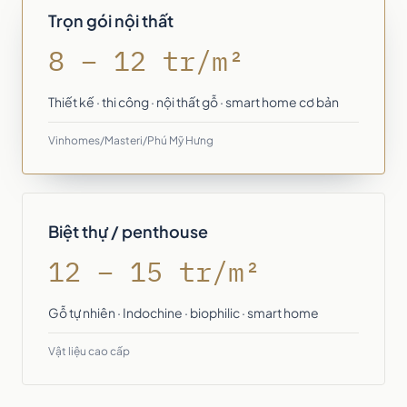
Trọn gói nội thất
8 – 12 tr/m²
Thiết kế · thi công · nội thất gỗ · smart home cơ bản
Vinhomes/Masteri/Phú Mỹ Hưng
Biệt thự / penthouse
12 – 15 tr/m²
Gỗ tự nhiên · Indochine · biophilic · smart home
Vật liệu cao cấp