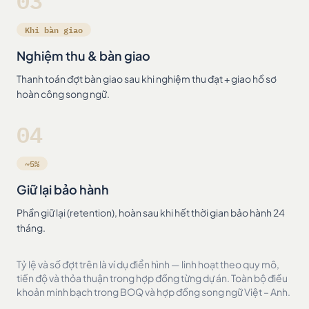
03
Khi bàn giao
Nghiệm thu & bàn giao
Thanh toán đợt bàn giao sau khi nghiệm thu đạt + giao hồ sơ
hoàn công song ngữ.
04
~5%
Giữ lại bảo hành
Phần giữ lại (retention), hoàn sau khi hết thời gian bảo hành 24
tháng.
Tỷ lệ và số đợt trên là ví dụ điển hình — linh hoạt theo quy mô,
tiến độ và thỏa thuận trong hợp đồng từng dự án. Toàn bộ điều
khoản minh bạch trong BOQ và hợp đồng song ngữ Việt – Anh.