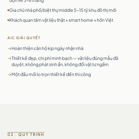
dọn về 3-6 tháng
Gia chủ nhà phố/biệt thự middle 5-15 tỷ khu đô thị mới
Khách quan tâm vật liệu thật + smart home + hồn Việt
AIC GIẢI QUYẾT
→
Hoàn thiện căn hộ kịp ngày nhận nhà
→
Thiết kế đẹp, chi phí minh bạch — vật liệu đúng mẫu đã
duyệt, không phát sinh ẩn, không đổi vật tư ngầm
→
Một đầu mối lo trọn thiết kế đến thi công
02 · QUY TRÌNH