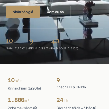
Nhận báo giá
Xem dự án
10
9
4h
NĂM (TỪ 2016)
FDI & DN LỚN
RA BÁO GIÁ BOQ
10
9
năm
Khách FDI & DN lớn
Kinh nghiệm (từ 2016)
1.800
24
m²
th
2 nhà máy sản xuất
Bảo hành tối đa + 3 bảo trì