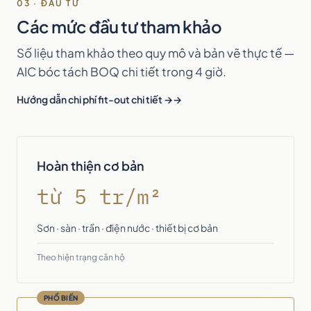
03 · ĐẦU TƯ
Các mức đầu tư tham khảo
Số liệu tham khảo theo quy mô và bản vẽ thực tế —
AIC bóc tách BOQ chi tiết trong 4 giờ.
Hướng dẫn chi phí fit-out chi tiết →
Hoàn thiện cơ bản
từ 5 tr/m²
Sơn · sàn · trần · điện nước · thiết bị cơ bản
Theo hiện trạng căn hộ
PHỔ BIẾN