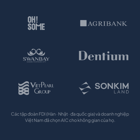
Các tập đoàn FDI (Hàn · Nhật · đa quốc gia) và doanh nghiệp
Việt Nam đã chọn AIC cho không gian của họ.