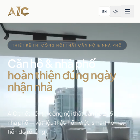
Bỏ qua tới nội dung
EN
THIẾT KẾ THI CÔNG NỘI THẤT CĂN HỘ & NHÀ PHỐ
Căn hộ & nhà phố
hoàn thiện đúng ngày
nhận nhà
AIC thiết kế · thi công nội thất căn hộ 2-5 tỷ và
nhà phố — vật liệu thật, hồn Việt, smart home,
tiến độ rõ ràng.