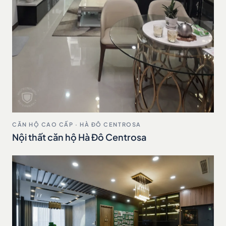
CĂN HỘ CAO CẤP · HÀ ĐÔ CENTROSA
Nội thất căn hộ Hà Đô Centrosa