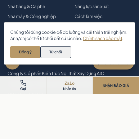
Nhà hàng & Cà phê
Năng lực sản xuất
Nhà máy & Công nghiệp
Cách làm việc
Hồ sơ năng lực
Chúng tôi dùng cookie để đo lường và cải thiện trải nghiệm.
Insights
Anh/chị có thể từ chối bất cứ lúc nào.
Chính sách bảo mật
.
Anh/chị cần tư vấn thiết kế – thi
công nội thất? Chat với AIC 👋
Tuyển dụng
Đồng ý
Từ chối
Zalo
LIÊN HỆ
Chat với AIC
Công ty Cổ phần Kiến Trúc Nội Thất Xây Dựng AIC
Zalo
05 Hồng Hà, P. Tân Sơn Hòa, TP. Hồ Chí Minh
NHẬN BÁO GIÁ
Gọi
Nhắn tin
MST: 0315678656
0906 330 288
contact@aicjsc.com
Xem bản đồ →