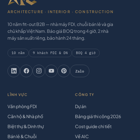
ARCHITECTURE · INTERIOR · CONSTRUCTION
10 năm fit-out B2B — nhà máy FDI, chuỗi bán lẻ và gia
chủ khắp Việt Nam. Báo giá BOQ trong 4 giờ, 2 nhà
máy sản xuất riêng, bảo hành 24 tháng.
10 năm
9 khách FDI & DN
BOQ 4 giờ
Zalo
LĨNH VỰC
CÔNG TY
Văn phòng FDI
Dự án
Căn hộ & Nhà phố
Bảng giá thi công 2026
Biệt thự & Dinh thự
Cost guide chi tiết
Bán lẻ & Chuỗi
Về AIC