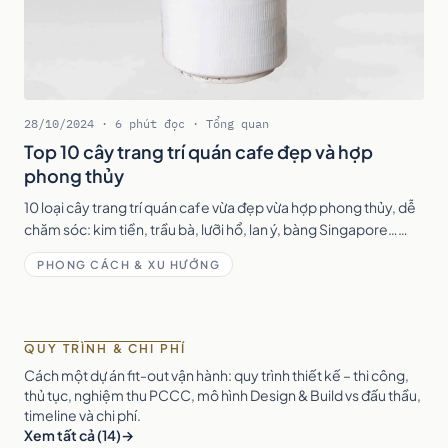
28/10/2024 · 6 phút đọc · Tổng quan
Top 10 cây trang trí quán cafe đẹp và hợp
phong thủy
10 loại cây trang trí quán cafe vừa đẹp vừa hợp phong thủy, dễ
chăm sóc: kim tiền, trầu bà, lưỡi hổ, lan ý, bàng Singapore…
kèm gợi ý vị trí đặt cây trong quán.
PHONG CÁCH & XU HƯỚNG
QUY TRÌNH & CHI PHÍ
Cách một dự án fit-out vận hành: quy trình thiết kế – thi công,
thủ tục, nghiệm thu PCCC, mô hình Design & Build vs đấu thầu,
timeline và chi phí.
Xem tất cả (14)