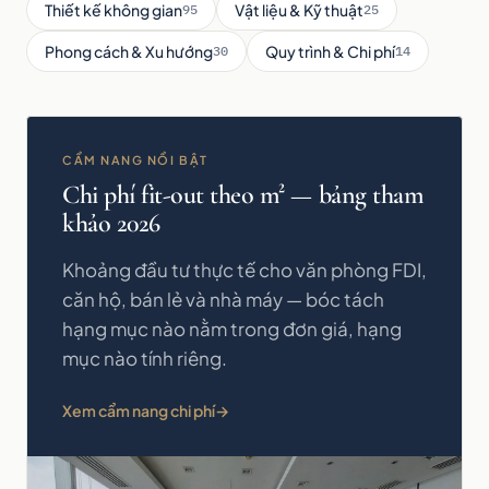
Thiết kế không gian
Vật liệu & Kỹ thuật
95
25
Phong cách & Xu hướng
Quy trình & Chi phí
30
14
CẨM NANG NỔI BẬT
Chi phí fit-out theo m² — bảng tham
khảo 2026
Khoảng đầu tư thực tế cho văn phòng FDI,
căn hộ, bán lẻ và nhà máy — bóc tách
hạng mục nào nằm trong đơn giá, hạng
mục nào tính riêng.
Xem cẩm nang chi phí