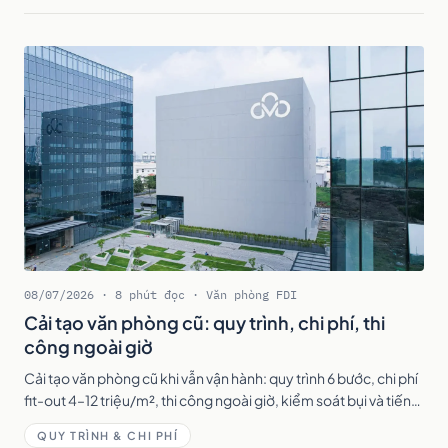
08/07/2026 · 8 phút đọc · Văn phòng FDI
Cải tạo văn phòng cũ: quy trình, chi phí, thi
công ngoài giờ
Cải tạo văn phòng cũ khi vẫn vận hành: quy trình 6 bước, chi phí
fit-out 4–12 triệu/m², thi công ngoài giờ, kiểm soát bụi và tiếng
ồn để nhân sự vẫn làm việc.
QUY TRÌNH & CHI PHÍ