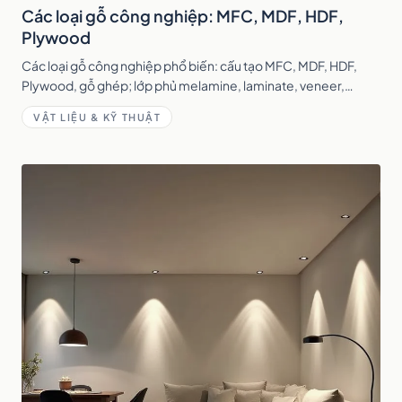
Các loại gỗ công nghiệp: MFC, MDF, HDF,
Plywood
Các loại gỗ công nghiệp phổ biến: cấu tạo MFC, MDF, HDF,
Plywood, gỗ ghép; lớp phủ melamine, laminate, veneer,
acrylic và cách chọn theo từng khu vực.
VẬT LIỆU & KỸ THUẬT