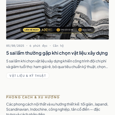
05/08/2025 · 6 phút đọc · Căn hộ
5 sai lầm thường gặp khi chọn vật liệu xây dựng
5 sai lầm khi chọn vật liệu xây dựng khiến công trình đội chi phí
và giảm tuổi thọ: ham giá rẻ, bỏ qua tiêu chuẩn kỹ thuật, chọn
sai mục đích — kèm cách khắc phục.
VẬT LIỆU & KỸ THUẬT
PHONG CÁCH & XU HƯỚNG
Các phong cách nội thất và xu hướng thiết kế: tối giản, Japandi,
Scandinavian, Indochine, công nghiệp, tân cổ điển — đặc
trưng và cách nhận diện.