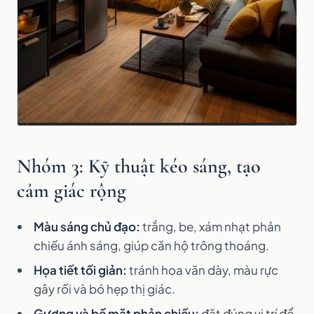
Nhóm 3: Kỹ thuật kéo sáng, tạo
cảm giác rộng
Màu sáng chủ đạo:
trắng, be, xám nhạt phản
chiếu ánh sáng, giúp căn hộ trông thoáng.
Họa tiết tối giản:
tránh hoa văn dày, màu rực
gây rối và bó hẹp thị giác.
Gương và bề mặt phản chiếu:
đặt đúng vị trí để