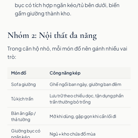
bục có tích hợp ngăn kéo/tủ bên dưới, biến
gầm giường thành kho.
Nhóm 2: Nội thất đa năng
Trong căn hộ nhỏ, mỗi món đồ nên gánh nhiều vai
trò:
Món đồ
Công năng kép
Sofa giường
Ghế ngồi ban ngày, giường ban đêm
Lưu trữ theo chiều dọc, tận dụng phần
Tủ kịch trần
trần thường bỏ trống
Bàn ăn gấp /
Mở khi dùng, gập gọn khi cần lối đi
thả tường
Giường bục có
Ngủ + kho chứa đồ mùa
ngăn kéo