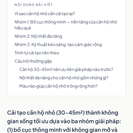
NỘI DUNG BÀI VIẾT
Vì sao căn hộ nhỏ cần cải tạo lại?
Nhóm 1: Bố cục thông minh — nền tảng của căn hộ nhỏ
hiệu quả
Nhóm 2: Nội thất đa năng
Nhóm 3: Kỹ thuật kéo sáng, tạo cảm giác rộng
Trình tự cải tạo nên theo
Câu hỏi thường gặp
Căn hộ 30-45m² nên ưu tiên giải pháp nào trước?
Nội thất đa năng cho căn hộ nhỏ gồm những gì?
Màu nào giúp căn hộ nhỏ trông rộng hơn?
Cải tạo căn hộ nhỏ (30-45m²) thành không
gian sống tối ưu dựa vào ba nhóm giải pháp:
(1) bố cục thông minh với không gian mở và