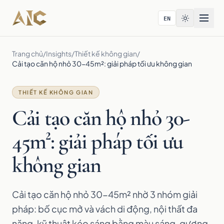
Bỏ qua tới nội dung
EN
Trang chủ
/
Insights
/
Thiết kế không gian
/
Cải tạo căn hộ nhỏ 30-45m²: giải pháp tối ưu không gian
THIẾT KẾ KHÔNG GIAN
Cải tạo căn hộ nhỏ 30-
45m²: giải pháp tối ưu
không gian
Cải tạo căn hộ nhỏ 30-45m² nhờ 3 nhóm giải
pháp: bố cục mở và vách di động, nội thất đa
năng, kỹ thuật kéo sáng bằng màu sáng, gương