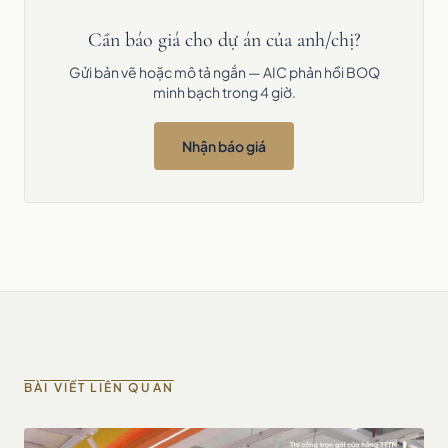
Cần báo giá cho dự án của anh/chị?
Gửi bản vẽ hoặc mô tả ngắn — AIC phản hồi BOQ
minh bạch trong 4 giờ.
Nhận báo giá
BÀI VIẾT LIÊN QUAN