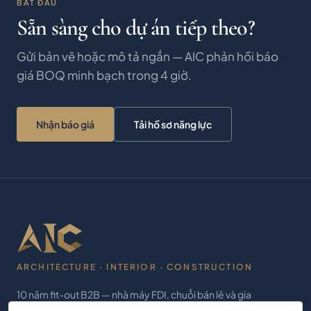
BẮT ĐẦU
Sẵn sàng cho dự án tiếp theo?
Gửi bản vẽ hoặc mô tả ngắn — AIC phản hồi báo
giá BOQ minh bạch trong 4 giờ.
Nhận báo giá
Tải hồ sơ năng lực
ARCHITECTURE · INTERIOR · CONSTRUCTION
10 năm fit-out B2B — nhà máy FDI, chuỗi bán lẻ và gia
chủ khắp Việt Nam. Báo giá BOQ trong 4 giờ, 2 nhà