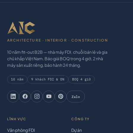
ARCHITECTURE · INTERIOR · CONSTRUCTION
10 năm fit-out B2B — nhà máy FDI, chuỗi bán lẻ và gia
chủ khắp Việt Nam. Báo giá BOQ trong 4 giờ, 2 nhà
máy sản xuất riêng, bảo hành 24 tháng.
10 năm
9 khách FDI & DN
BOQ 4 giờ
Zalo
LĨNH VỰC
CÔNG TY
Văn phòng FDI
Dự án