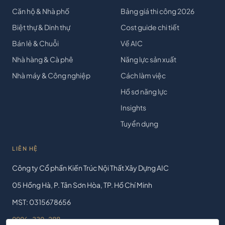
Căn hộ & Nhà phố
Bảng giá thi công 2026
Biệt thự & Dinh thự
Cost guide chi tiết
Bán lẻ & Chuỗi
Về AIC
Nhà hàng & Cà phê
Năng lực sản xuất
Nhà máy & Công nghiệp
Cách làm việc
Hồ sơ năng lực
Insights
Tuyển dụng
LIÊN HỆ
Công ty Cổ phần Kiến Trúc Nội Thất Xây Dựng AIC
05 Hồng Hà, P. Tân Sơn Hòa, TP. Hồ Chí Minh
MST: 0315678656
0906 330 288