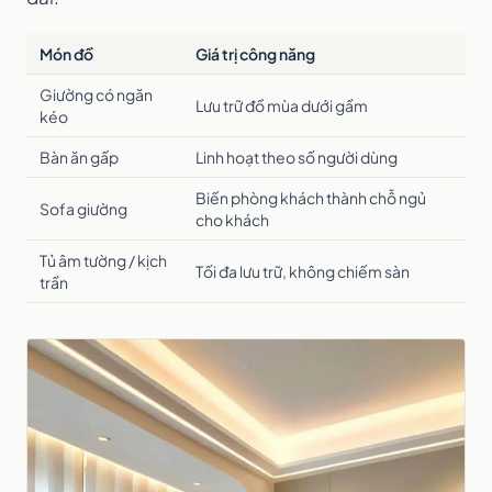
Món đồ
Giá trị công năng
Giường có ngăn
Lưu trữ đồ mùa dưới gầm
kéo
Bàn ăn gấp
Linh hoạt theo số người dùng
Biến phòng khách thành chỗ ngủ
Sofa giường
cho khách
Tủ âm tường / kịch
Tối đa lưu trữ, không chiếm sàn
trần