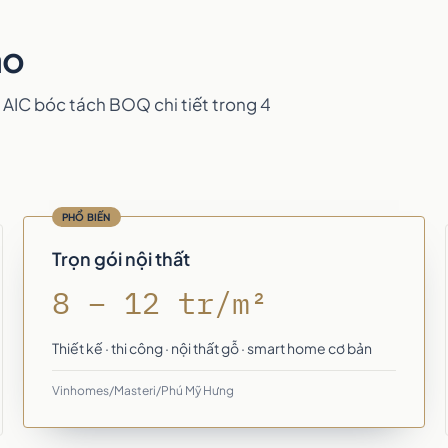
ảo
 AIC bóc tách BOQ chi tiết trong 4
PHỔ BIẾN
Trọn gói nội thất
8 – 12 tr/m²
Thiết kế · thi công · nội thất gỗ · smart home cơ bản
Vinhomes/Masteri/Phú Mỹ Hưng