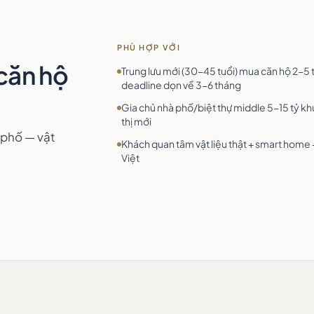
PHÙ HỢP VỚI
 căn hộ
Trung lưu mới (30-45 tuổi) mua căn hộ 2-5 
deadline dọn về 3-6 tháng
Gia chủ nhà phố/biệt thự middle 5-15 tỷ kh
thị mới
à phố — vật
Khách quan tâm vật liệu thật + smart home 
Việt