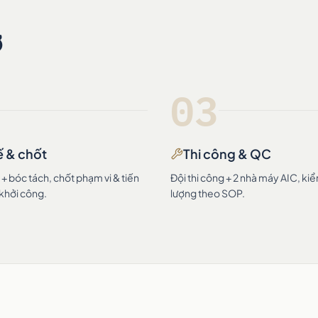
ờ
03
ế & chốt
Thi công & QC
 bóc tách, chốt phạm vi & tiến
Đội thi công + 2 nhà máy AIC, ki
 khởi công.
lượng theo SOP.