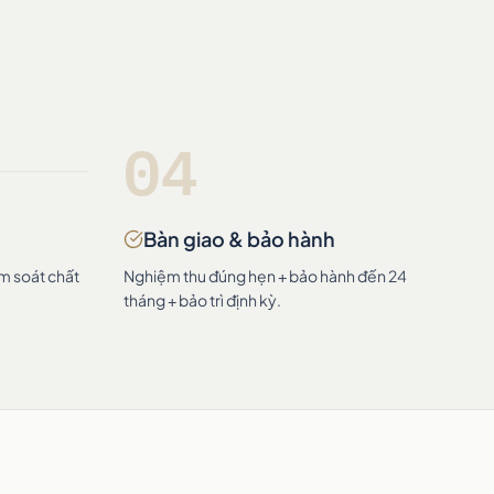
04
Bàn giao & bảo hành
ểm soát chất
Nghiệm thu đúng hẹn + bảo hành đến 24
tháng + bảo trì định kỳ.