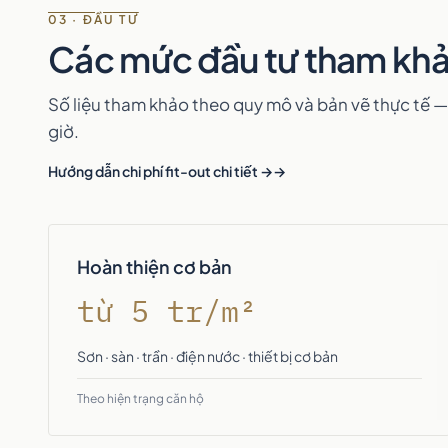
03 · ĐẦU TƯ
Các mức đầu tư tham kh
Số liệu tham khảo theo quy mô và bản vẽ thực tế —
giờ.
Hướng dẫn chi phí fit-out chi tiết →
Hoàn thiện cơ bản
từ 5 tr/m²
Sơn · sàn · trần · điện nước · thiết bị cơ bản
Theo hiện trạng căn hộ