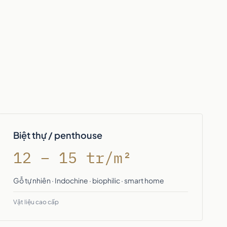
Biệt thự / penthouse
12 – 15 tr/m²
Gỗ tự nhiên · Indochine · biophilic · smart home
Vật liệu cao cấp