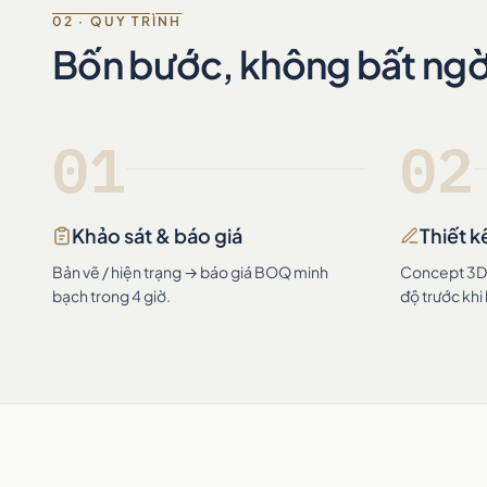
02 · QUY TRÌNH
Bốn bước, không bất ng
01
02
Khảo sát & báo giá
Thiết k
Bản vẽ / hiện trạng → báo giá BOQ minh
Concept 3D +
bạch trong 4 giờ.
độ trước khi