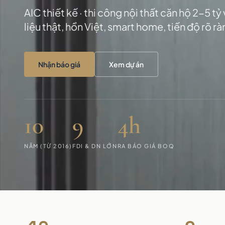
AIC thiết kế · thi công nội thất căn hộ 2-5 tỷ
liệu thật, hồn Việt, smart home, tiến độ rõ rà
Nhận báo giá
Xem dự án
10
9
4h
NĂM (TỪ 2016)
FDI & DN LỚN
RA BÁO GIÁ BOQ