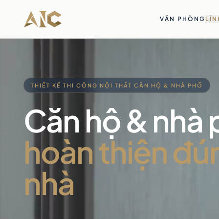
Bỏ qua tới nội dung
VĂN PHÒNG
LĨN
THIẾT KẾ THI CÔNG NỘI THẤT CĂN HỘ & NHÀ PHỐ
Căn hộ & nhà 
hoàn thiện đú
nhà