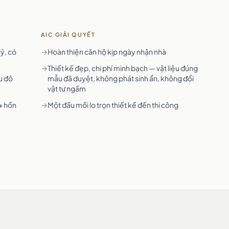
AIC GIẢI QUYẾT
tỷ, có
→
Hoàn thiện căn hộ kịp ngày nhận nhà
→
Thiết kế đẹp, chi phí minh bạch — vật liệu đúng
u đô
mẫu đã duyệt, không phát sinh ẩn, không đổi
vật tư ngầm
+ hồn
→
Một đầu mối lo trọn thiết kế đến thi công