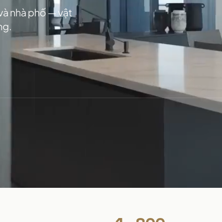
 và nhà phố — vật
ng.