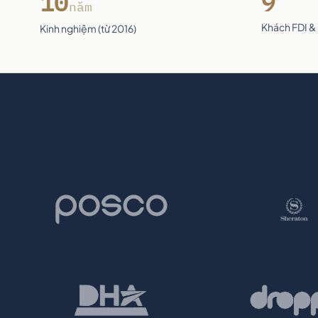
10
9
năm
Khách FDI &
Kinh nghiệm (từ 2016)