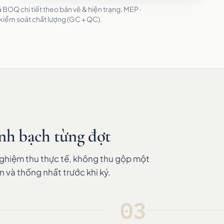
BOQ chi tiết theo bản vẽ & hiện trạng. MEP ·
 kiểm soát chất lượng (GC + QC).
nh bạch từng đợt
nghiệm thu thực tế, không thu gộp một
n và thống nhất trước khi ký.
03