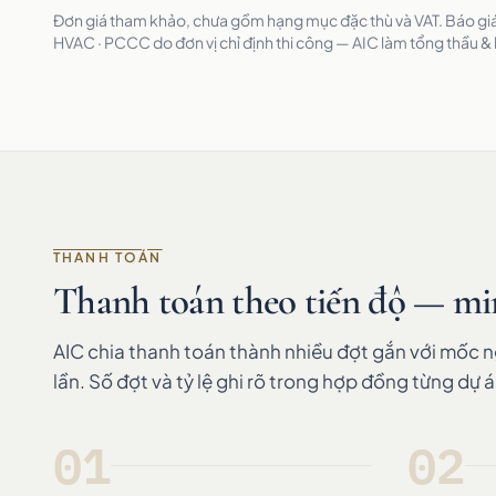
Đơn giá tham khảo, chưa gồm hạng mục đặc thù và VAT. Báo giá 
HVAC · PCCC do đơn vị chỉ định thi công — AIC làm tổng thầu &
THANH TOÁN
Thanh toán theo tiến độ — mi
AIC chia thanh toán thành nhiều đợt gắn với mốc 
lần. Số đợt và tỷ lệ ghi rõ trong hợp đồng từng dự á
01
02