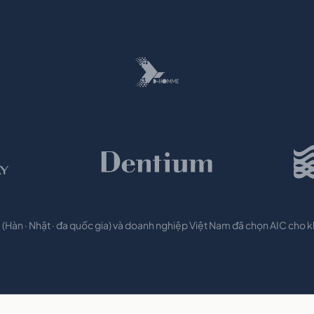
(Hàn · Nhật · đa quốc gia) và doanh nghiệp Việt Nam đã chọn AIC cho 