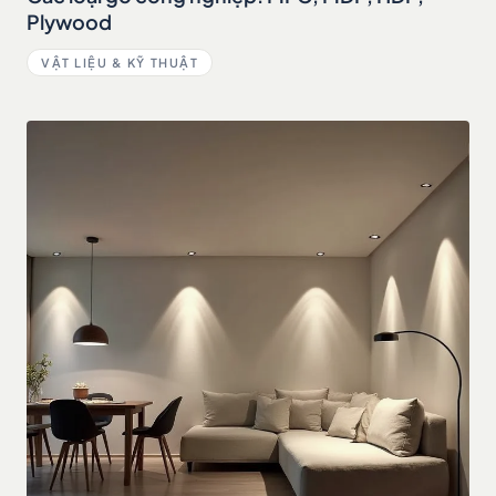
Plywood
VẬT LIỆU & KỸ THUẬT