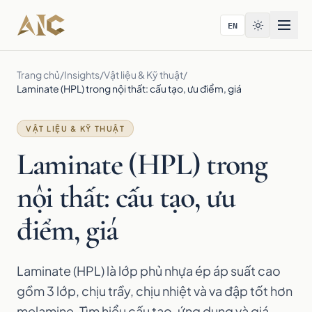
Bỏ qua tới nội dung
EN
Trang chủ
/
Insights
/
Vật liệu & Kỹ thuật
/
Laminate (HPL) trong nội thất: cấu tạo, ưu điểm, giá
VẬT LIỆU & KỸ THUẬT
Laminate (HPL) trong
nội thất: cấu tạo, ưu
điểm, giá
Laminate (HPL) là lớp phủ nhựa ép áp suất cao
gồm 3 lớp, chịu trầy, chịu nhiệt và va đập tốt hơn
melamine. Tìm hiểu cấu tạo, ứng dụng và giá