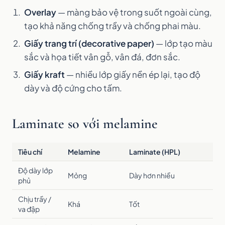
Overlay
— màng bảo vệ trong suốt ngoài cùng,
tạo khả năng chống trầy và chống phai màu.
Giấy trang trí (decorative paper)
— lớp tạo màu
sắc và họa tiết vân gỗ, vân đá, đơn sắc.
Giấy kraft
— nhiều lớp giấy nền ép lại, tạo độ
dày và độ cứng cho tấm.
Laminate so với melamine
Tiêu chí
Melamine
Laminate (HPL)
Độ dày lớp
Mỏng
Dày hơn nhiều
phủ
Chịu trầy /
Khá
Tốt
va đập