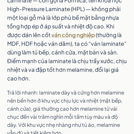
Laminate — còn gọi là Formica, tên khoa học
High-Pressure Laminate (HPL) — không phải
một loại gỗ mà là lớp phủ bề mặt bằng nhựa
tổng hợp ép ở áp suất và nhiệt độ cao. Khi
được dán lên cốt
ván công nghiệp
(thường là
MDF, HDF hoặc ván dăm), ta có “ván laminate”
dùng làm tủ bếp, cánh cửa, mặt bàn và sàn.
Điểm mạnh của laminate là chịu trầy xước, chịu
nhiệt và va đập tốt hơn melamine, đổi lại giá
cao hơn.
Trả lời nhanh: laminate dày và cứng hơn melamine
nên bền hơn ở khu vực chịu lực và nhiệt (mặt bếp,
cánh cửa), giá thường cao hơn melamine từ vài
chục đến vài trăm nghìn mỗi tấm tùy màu và độ
dày. Với khu vực nhẹ nhàng như tủ áo, melamine
vẫn đủ và tiết kiệm hơn.