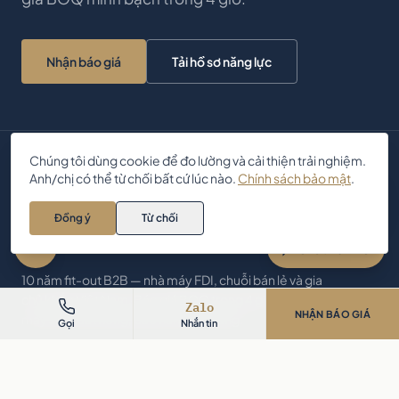
Nhận báo giá
Tải hồ sơ năng lực
Chúng tôi dùng cookie để đo lường và cải thiện trải nghiệm.
Anh/chị có thể từ chối bất cứ lúc nào.
Chính sách bảo mật
.
Anh/chị cần tư vấn thiết kế – thi
công nội thất? Chat với AIC 👋
Đồng ý
Từ chối
Zalo
ARCHITECTURE · INTERIOR · CONSTRUCTION
Chat với AIC
10 năm fit-out B2B — nhà máy FDI, chuỗi bán lẻ và gia
chủ khắp Việt Nam. Báo giá BOQ trong 4 giờ, 2 nhà
Zalo
NHẬN BÁO GIÁ
máy sản xuất riêng, bảo hành 24 tháng.
Gọi
Nhắn tin
10 năm
9 khách FDI & DN
BOQ 4 giờ