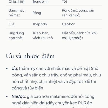
Chịu nhiệt
Trung bình
Tốt
Bảng màu,
Rộng (mờ, bóng, vân
Rộng
bề mặt
sần, vân gỗ)
Giá
Thấp hơn
Cao hơn
Ứng dụng
Tủ áo, bàn,
Mặt bếp, cánh cửa, khu
hợp nhất
vách khu khô
chịu lực/nhiệt
Ưu và nhược điểm
Ưu
: thẩm mỹ cao với nhiều màu và bề mặt (mờ,
bóng, vân sần); chịu trầy, chống phai màu, chịu
hóa chất nhẹ; chịu nhiệt và va đập tốt; dễ thi
công và tùy biến.
Nhược
: giá cao hơn melamine; đòi hỏi công
nghệ dán hiện đại (dây chuyền keo PUR ép