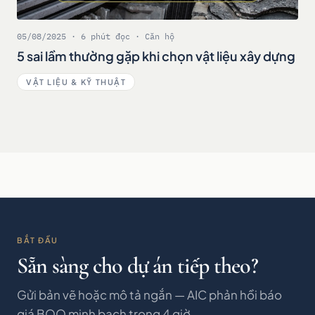
05/08/2025 · 6 phút đọc · Căn hộ
5 sai lầm thường gặp khi chọn vật liệu xây dựng
VẬT LIỆU & KỸ THUẬT
BẮT ĐẦU
Sẵn sàng cho dự án tiếp theo?
Gửi bản vẽ hoặc mô tả ngắn — AIC phản hồi báo
giá BOQ minh bạch trong 4 giờ.