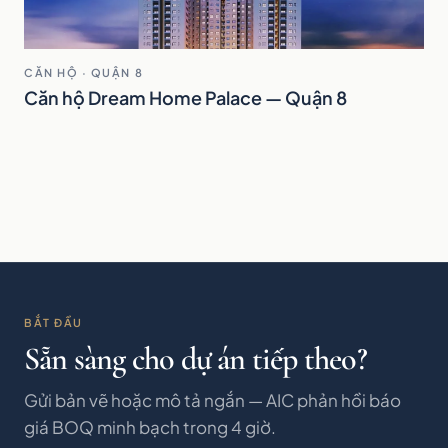
CĂN HỘ · QUẬN 8
Căn hộ Dream Home Palace — Quận 8
BẮT ĐẦU
Sẵn sàng cho dự án tiếp theo?
Gửi bản vẽ hoặc mô tả ngắn — AIC phản hồi báo
giá BOQ minh bạch trong 4 giờ.