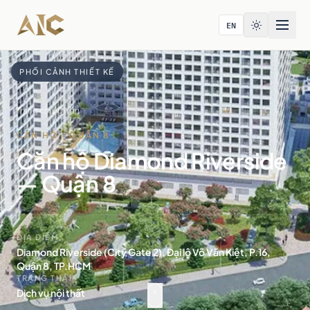
Bỏ qua tới nội dung
EN
PHỐI CẢNH THIẾT KẾ
Trang chủ
/
Dự án
CĂN HỘ · QUẬN 8
Căn hộ Diamond Riverside
— Quận 8
ĐỊA ĐIỂM
Diamond Riverside (City Gate 2), Đại lộ Võ Văn Kiệt, P.16,
Quận 8, TP.HCM
TRẠNG THÁI
Dịch vụ nội thất