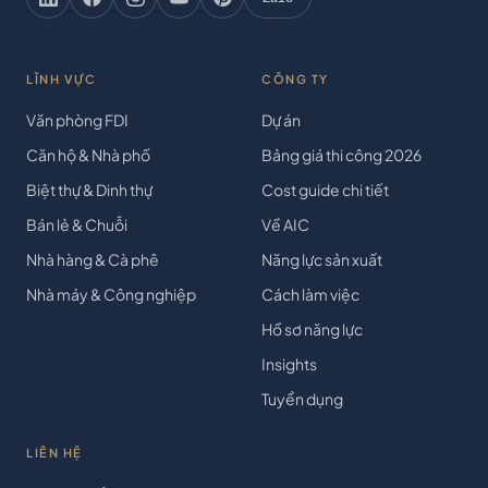
LĨNH VỰC
CÔNG TY
Văn phòng FDI
Dự án
Căn hộ & Nhà phố
Bảng giá thi công 2026
Biệt thự & Dinh thự
Cost guide chi tiết
Bán lẻ & Chuỗi
Về AIC
Nhà hàng & Cà phê
Năng lực sản xuất
Nhà máy & Công nghiệp
Cách làm việc
Hồ sơ năng lực
Insights
Tuyển dụng
LIÊN HỆ