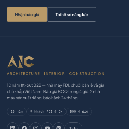
Nhận báo giá
Tải hồ sơ năng lực
ARCHITECTURE · INTERIOR · CONSTRUCTION
10 năm fit-out B2B — nhà máy FDI, chuỗi bán lẻ và gia
chủ khắp Việt Nam. Báo giá BOQ trong 4 giờ, 2 nhà
máy sản xuất riêng, bảo hành 24 tháng.
10 năm
9 khách FDI & DN
BOQ 4 giờ
Zalo