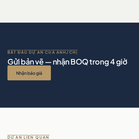
BẮT ĐẦU DỰ ÁN CỦA ANH/CHỊ
Gửi bản vẽ — nhận BOQ trong 4 giờ
Nhận báo giá
DỰ ÁN LIÊN QUAN