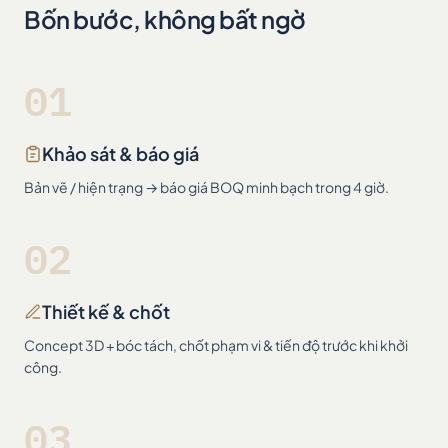
Bốn bước, không bất ngờ
01
Khảo sát & báo giá
Bản vẽ / hiện trạng → báo giá BOQ minh bạch trong 4 giờ.
02
Thiết kế & chốt
Concept 3D + bóc tách, chốt phạm vi & tiến độ trước khi khởi
công.
03