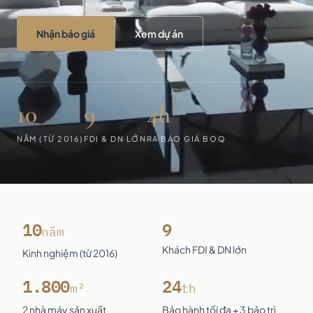
Nhận báo giá
Xem dự án
10
9
4h
NĂM (TỪ 2016)
FDI & DN LỚN
RA BÁO GIÁ BOQ
10
9
năm
Khách FDI & DN lớn
Kinh nghiệm (từ 2016)
1.800
24
m²
th
2 nhà máy sản xuất
Bảo hành tối đa + 3 bảo trì