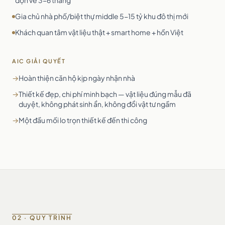
dọn về 3-6 tháng
Gia chủ nhà phố/biệt thự middle 5-15 tỷ khu đô thị mới
Khách quan tâm vật liệu thật + smart home + hồn Việt
AIC GIẢI QUYẾT
→
Hoàn thiện căn hộ kịp ngày nhận nhà
→
Thiết kế đẹp, chi phí minh bạch — vật liệu đúng mẫu đã
duyệt, không phát sinh ẩn, không đổi vật tư ngầm
→
Một đầu mối lo trọn thiết kế đến thi công
02 · QUY TRÌNH