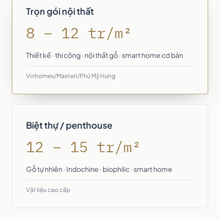
Trọn gói nội thất
8 – 12 tr/m²
Thiết kế · thi công · nội thất gỗ · smart home cơ bản
Vinhomes/Masteri/Phú Mỹ Hưng
Biệt thự / penthouse
12 – 15 tr/m²
Gỗ tự nhiên · Indochine · biophilic · smart home
Vật liệu cao cấp