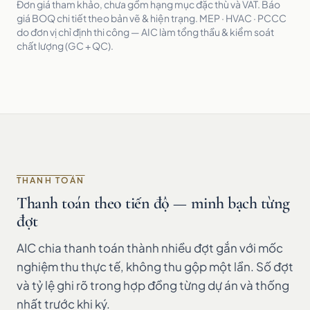
Đơn giá tham khảo, chưa gồm hạng mục đặc thù và VAT. Báo
giá BOQ chi tiết theo bản vẽ & hiện trạng. MEP · HVAC · PCCC
do đơn vị chỉ định thi công — AIC làm tổng thầu & kiểm soát
chất lượng (GC + QC).
THANH TOÁN
Thanh toán theo tiến độ — minh bạch từng
đợt
AIC chia thanh toán thành nhiều đợt gắn với mốc
nghiệm thu thực tế, không thu gộp một lần. Số đợt
và tỷ lệ ghi rõ trong hợp đồng từng dự án và thống
nhất trước khi ký.