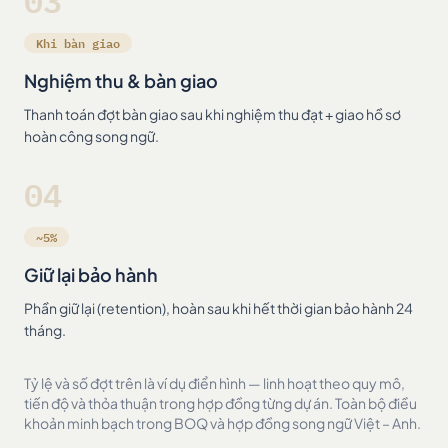
03
Khi bàn giao
Nghiệm thu & bàn giao
Thanh toán đợt bàn giao sau khi nghiệm thu đạt + giao hồ sơ
hoàn công song ngữ.
04
~5%
Giữ lại bảo hành
Phần giữ lại (retention), hoàn sau khi hết thời gian bảo hành 24
tháng.
Tỷ lệ và số đợt trên là ví dụ điển hình — linh hoạt theo quy mô,
tiến độ và thỏa thuận trong hợp đồng từng dự án. Toàn bộ điều
khoản minh bạch trong BOQ và hợp đồng song ngữ Việt – Anh.