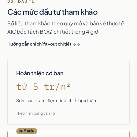
03 · ĐẦU TƯ
Các mức đầu tư tham khảo
Số liệu tham khảo theo quy mô và bản vẽ thực tế —
AIC bóc tách BOQ chi tiết trong 4 giờ.
Hướng dẫn chi phí fit-out chi tiết →
Hoàn thiện cơ bản
từ 5 tr/m²
Sơn · sàn · trần · điện nước · thiết bị cơ bản
Theo hiện trạng căn hộ
PHỔ BIẾN