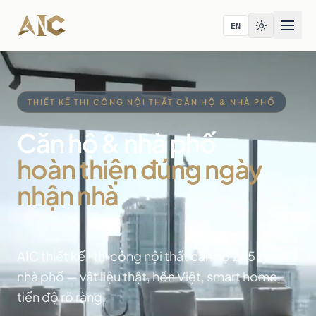
Bỏ qua tới nội dung
EN
THIẾT KẾ THI CÔNG NỘI THẤT CĂN HỘ & NHÀ PHỐ
Căn hộ & nhà phố
hoàn thiện đúng ngày
nhận nhà
AIC thiết kế · thi công nội thất căn hộ 2-5 tỷ và
nhà phố — vật liệu thật, hồn Việt, smart home,
tiến độ rõ ràng.