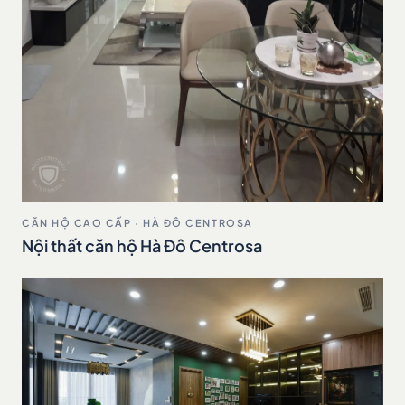
CĂN HỘ CAO CẤP · HÀ ĐÔ CENTROSA
Nội thất căn hộ Hà Đô Centrosa