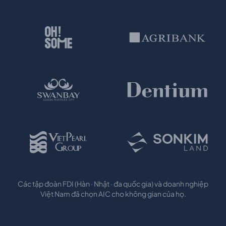
Các tập đoàn FDI (Hàn · Nhật · đa quốc gia) và doanh nghiệp
Việt Nam đã chọn AIC cho không gian của họ.