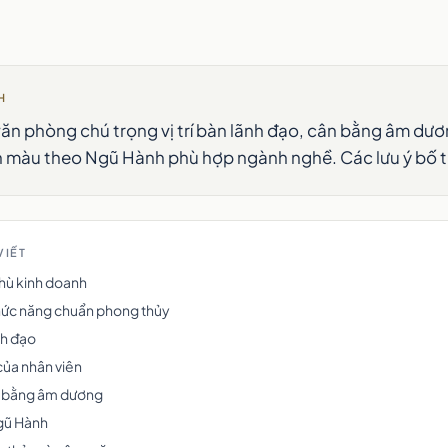
H
ăn phòng chú trọng vị trí bàn lãnh đạo, cân bằng âm dư
 màu theo Ngũ Hành phù hợp ngành nghề. Các lưu ý bố tr
VIẾT
thù kinh doanh
chức năng chuẩn phong thủy
ãnh đạo
của nhân viên
n bằng âm dương
gũ Hành