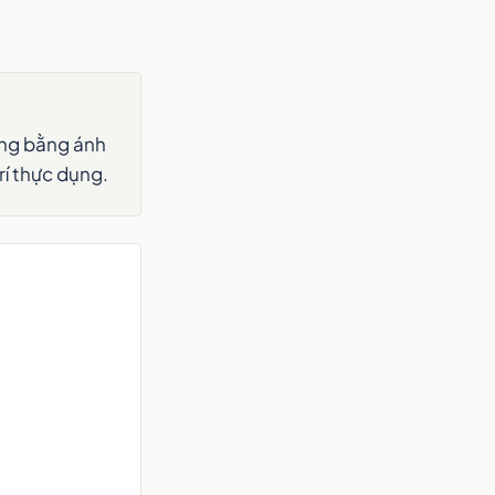
ơng bằng ánh
í thực dụng.