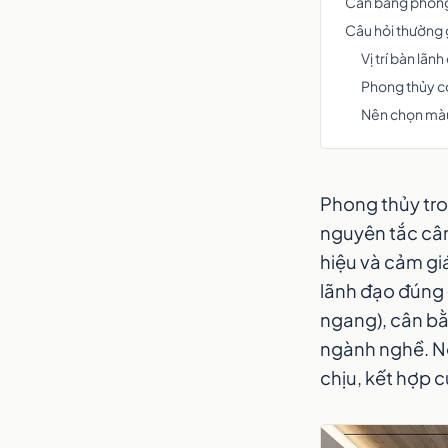
Cân bằng phong
Câu hỏi thường
Vị trí bàn lãn
Phong thủy có
Nên chọn màu
Phong thủy tro
nguyên tắc cân
hiệu và cảm giá
lãnh đạo đúng (
ngang), cân b
ngành nghề. Nê
chịu, kết hợp 