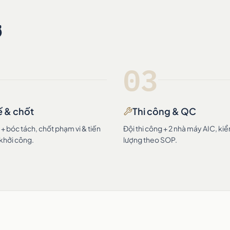
ờ
03
ế & chốt
Thi công & QC
 bóc tách, chốt phạm vi & tiến
Đội thi công + 2 nhà máy AIC, ki
 khởi công.
lượng theo SOP.