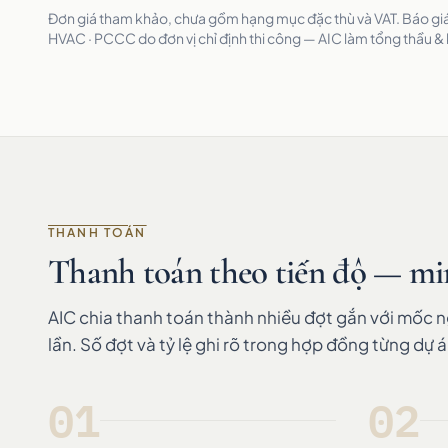
Đơn giá tham khảo, chưa gồm hạng mục đặc thù và VAT. Báo giá 
HVAC · PCCC do đơn vị chỉ định thi công — AIC làm tổng thầu &
THANH TOÁN
Thanh toán theo tiến độ — mi
AIC chia thanh toán thành nhiều đợt gắn với mốc 
lần. Số đợt và tỷ lệ ghi rõ trong hợp đồng từng dự á
01
02