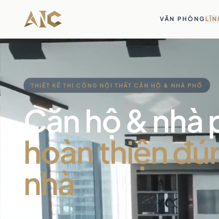
Bỏ qua tới nội dung
VĂN PHÒNG
LĨN
THIẾT KẾ THI CÔNG NỘI THẤT CĂN HỘ & NHÀ PHỐ
Căn hộ & nhà 
hoàn thiện đú
nhà