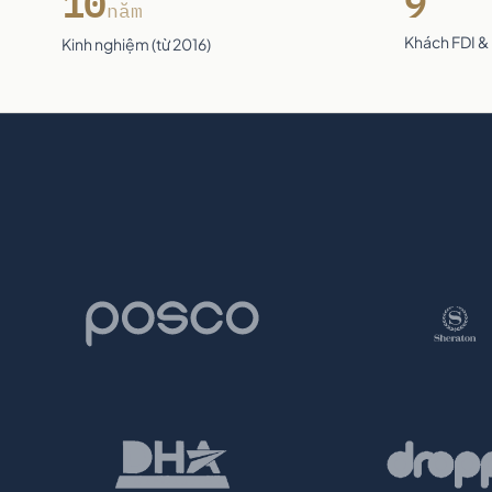
10
9
năm
Khách FDI &
Kinh nghiệm (từ 2016)