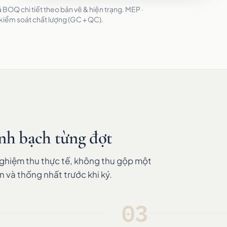
BOQ chi tiết theo bản vẽ & hiện trạng. MEP ·
 kiểm soát chất lượng (GC + QC).
nh bạch từng đợt
nghiệm thu thực tế, không thu gộp một
n và thống nhất trước khi ký.
03