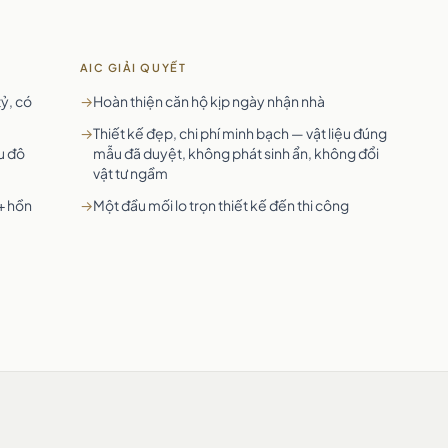
AIC GIẢI QUYẾT
tỷ, có
→
Hoàn thiện căn hộ kịp ngày nhận nhà
→
Thiết kế đẹp, chi phí minh bạch — vật liệu đúng
u đô
mẫu đã duyệt, không phát sinh ẩn, không đổi
vật tư ngầm
+ hồn
→
Một đầu mối lo trọn thiết kế đến thi công