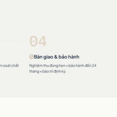
04
Bàn giao & bảo hành
ểm soát chất
Nghiệm thu đúng hẹn + bảo hành đến 24
tháng + bảo trì định kỳ.