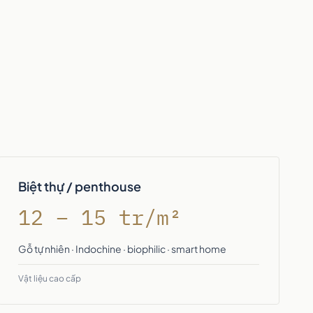
Biệt thự / penthouse
12 – 15 tr/m²
Gỗ tự nhiên · Indochine · biophilic · smart home
Vật liệu cao cấp