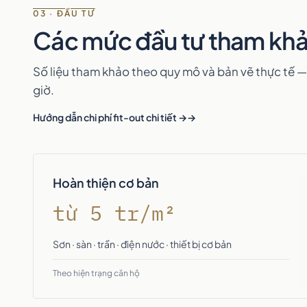
03 · ĐẦU TƯ
Các mức đầu tư tham kh
Số liệu tham khảo theo quy mô và bản vẽ thực tế —
giờ.
Hướng dẫn chi phí fit-out chi tiết →
Hoàn thiện cơ bản
từ 5 tr/m²
Sơn · sàn · trần · điện nước · thiết bị cơ bản
Theo hiện trạng căn hộ