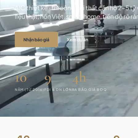
AIC thiết kế · thi công nội thất căn hộ 2-5 tỷ
liệu thật, hồn Việt, smart home, tiến độ rõ rà
Nhận báo giá
Xem dự án
10
9
4h
NĂM (TỪ 2016)
FDI & DN LỚN
RA BÁO GIÁ BOQ