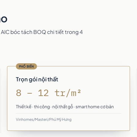
ảo
 AIC bóc tách BOQ chi tiết trong 4
PHỔ BIẾN
Trọn gói nội thất
8 – 12 tr/m²
Thiết kế · thi công · nội thất gỗ · smart home cơ bản
Vinhomes/Masteri/Phú Mỹ Hưng