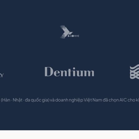
(Hàn · Nhật · đa quốc gia) và doanh nghiệp Việt Nam đã chọn AIC cho 