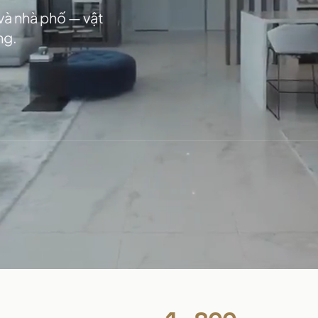
 và nhà phố — vật
ng.