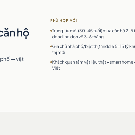
PHÙ HỢP VỚI
 căn hộ
Trung lưu mới (30-45 tuổi) mua căn hộ 2-5 
deadline dọn về 3-6 tháng
Gia chủ nhà phố/biệt thự middle 5-15 tỷ kh
thị mới
à phố — vật
Khách quan tâm vật liệu thật + smart home 
Việt