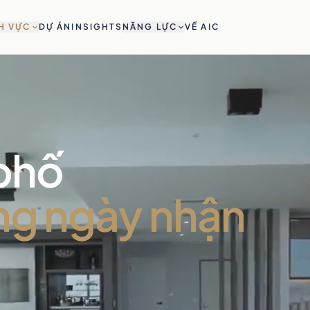
H VỰC
DỰ ÁN
INSIGHTS
NĂNG LỰC
VỀ AIC
phố
ng ngày nhận