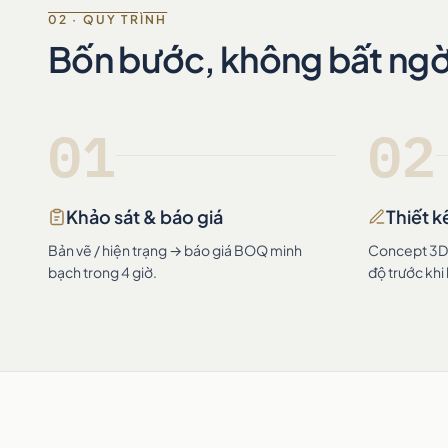
02 · QUY TRÌNH
Bốn bước, không bất ng
01
02
Khảo sát & báo giá
Thiết k
Bản vẽ / hiện trạng → báo giá BOQ minh
Concept 3D +
bạch trong 4 giờ.
độ trước khi