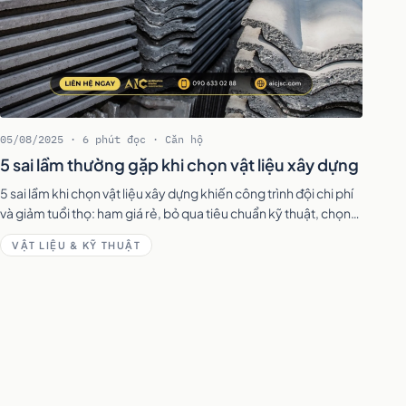
05/08/2025 · 6 phút đọc · Căn hộ
5 sai lầm thường gặp khi chọn vật liệu xây dựng
5 sai lầm khi chọn vật liệu xây dựng khiến công trình đội chi phí
và giảm tuổi thọ: ham giá rẻ, bỏ qua tiêu chuẩn kỹ thuật, chọn
sai mục đích — kèm cách khắc phục.
VẬT LIỆU & KỸ THUẬT