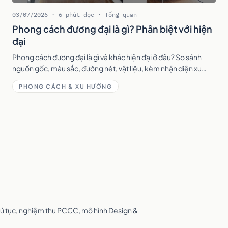
03/07/2026 · 6 phút đọc · Tổng quan
Phong cách đương đại là gì? Phân biệt với hiện
đại
Phong cách đương đại là gì và khác hiện đại ở đâu? So sánh
nguồn gốc, màu sắc, đường nét, vật liệu, kèm nhận diện xu
hướng đương đại 2026 để chọn đúng.
PHONG CÁCH & XU HƯỚNG
 thủ tục, nghiệm thu PCCC, mô hình Design &