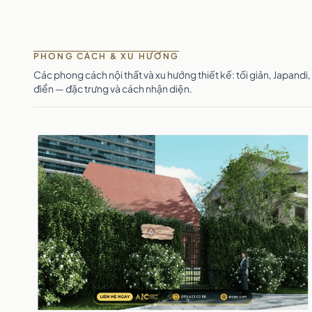
PHONG CÁCH & XU HƯỚNG
Các phong cách nội thất và xu hướng thiết kế: tối giản, Japand
điển — đặc trưng và cách nhận diện.