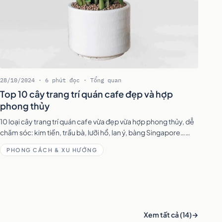
28/10/2024 · 6 phút đọc · Tổng quan
Top 10 cây trang trí quán cafe đẹp và hợp
phong thủy
10 loại cây trang trí quán cafe vừa đẹp vừa hợp phong thủy, dễ
chăm sóc: kim tiền, trầu bà, lưỡi hổ, lan ý, bàng Singapore…
kèm gợi ý vị trí đặt cây trong quán.
PHONG CÁCH & XU HƯỚNG
Xem tất cả (14)