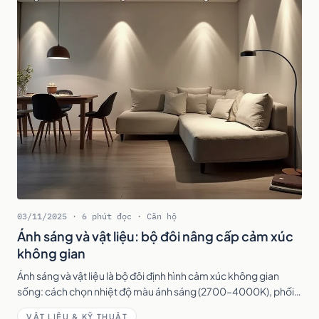
03/11/2025 · 6 phút đọc · Căn hộ
Ánh sáng và vật liệu: bộ đôi nâng cấp cảm xúc
không gian
Ánh sáng và vật liệu là bộ đôi định hình cảm xúc không gian
sống: cách chọn nhiệt độ màu ánh sáng (2700–4000K), phối
vật liệu gỗ, đá, kính và cách kết hợp để nội thất chạm cảm xúc.
VẬT LIỆU & KỸ THUẬT