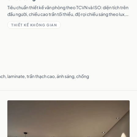
Tiêu chuẩn thiết kế văn phòng theo TCVN và ISO: diện tích trên
đầu người, chiều cao trần tối thiểu, độ rọi chiếu sáng theo lux,
thông gió, nhiệt độ và độ ồn.
THIẾT KẾ KHÔNG GIAN
gạch, laminate, trần thạch cao, ánh sáng, chống