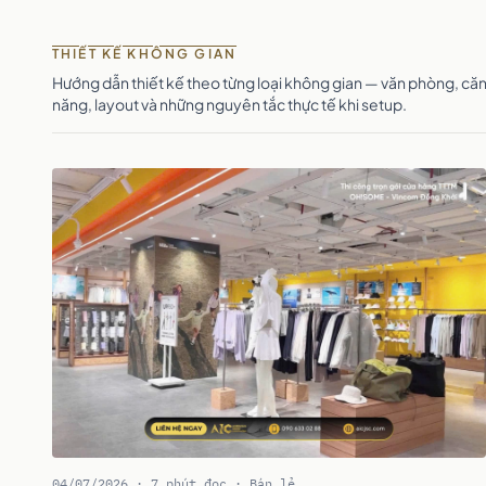
THIẾT KẾ KHÔNG GIAN
Hướng dẫn thiết kế theo từng loại không gian — văn phòng, că
năng, layout và những nguyên tắc thực tế khi setup.
04/07/2026 · 7 phút đọc · Bán lẻ