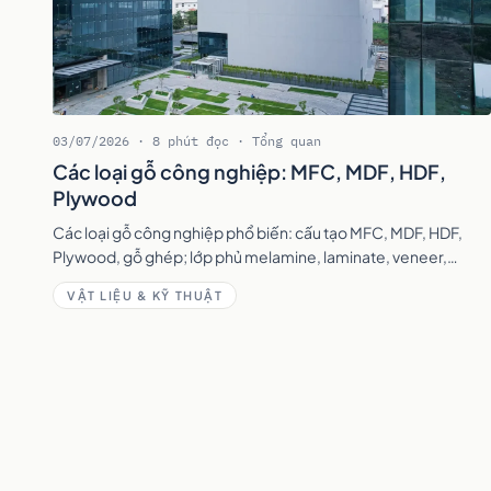
03/07/2026 · 8 phút đọc · Tổng quan
Các loại gỗ công nghiệp: MFC, MDF, HDF,
Plywood
Các loại gỗ công nghiệp phổ biến: cấu tạo MFC, MDF, HDF,
Plywood, gỗ ghép; lớp phủ melamine, laminate, veneer,
acrylic và cách chọn theo từng khu vực.
VẬT LIỆU & KỸ THUẬT