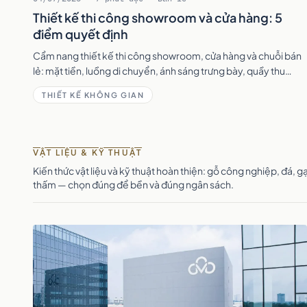
Thiết kế thi công showroom và cửa hàng: 5
điểm quyết định
Cẩm nang thiết kế thi công showroom, cửa hàng và chuỗi bán
lẻ: mặt tiền, luồng di chuyển, ánh sáng trưng bày, quầy thu
ngân và triển khai kịp khai trương.
THIẾT KẾ KHÔNG GIAN
VẬT LIỆU & KỸ THUẬT
Kiến thức vật liệu và kỹ thuật hoàn thiện: gỗ công nghiệp, đá, 
thấm — chọn đúng để bền và đúng ngân sách.