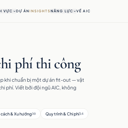
H VỰC
DỰ ÁN
INSIGHTS
NĂNG LỰC
VỀ AIC
hi phí thi công
p khi chuẩn bị một dự án fit-out — vật
chi phí. Viết bởi đội ngũ AIC, không
 cách & Xu hướng
Quy trình & Chi phí
30
14