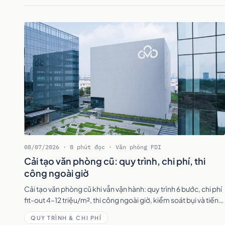
08/07/2026 · 8 phút đọc · Văn phòng FDI
Cải tạo văn phòng cũ: quy trình, chi phí, thi
công ngoài giờ
Cải tạo văn phòng cũ khi vẫn vận hành: quy trình 6 bước, chi phí
fit-out 4–12 triệu/m², thi công ngoài giờ, kiểm soát bụi và tiếng
ồn để nhân sự vẫn làm việc.
QUY TRÌNH & CHI PHÍ