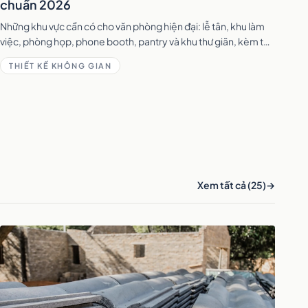
chuẩn 2026
Những khu vực cần có cho văn phòng hiện đại: lễ tân, khu làm
việc, phòng họp, phone booth, pantry và khu thư giãn, kèm tỷ
lệ diện tích tham khảo.
THIẾT KẾ KHÔNG GIAN
Xem tất cả (25)