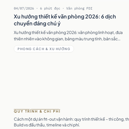
04/07/2026 · 6 phút đọc · Văn phòng FDI
Xu hướng thiết kế văn phòng 2026: 6 dịch
chuyển đáng chú ý
Xu hướng thiết kế văn phòng 2026: văn phòng linh hoạt, đưa
thiên nhiên vào không gian, bảng màu trung tính, bản sắc
thương hiệu và thiết kế bền vững.
PHONG CÁCH & XU HƯỚNG
QUY TRÌNH & CHI PHÍ
Cách một dự án fit-out vận hành: quy trình thiết kế – thi công,
Build vs đấu thầu, timeline và chi phí.