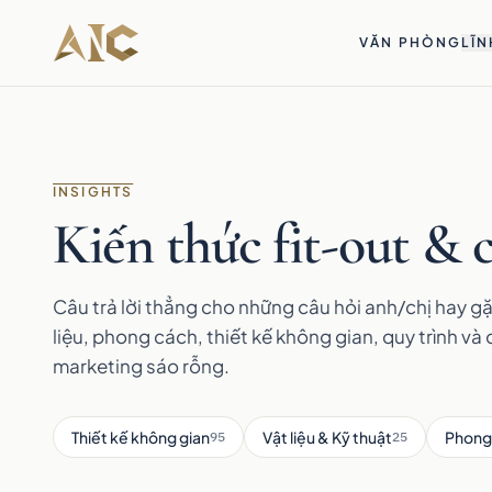
Bỏ qua tới nội dung
VĂN PHÒNG
LĨN
INSIGHTS
Kiến thức fit-out & c
Câu trả lời thẳng cho những câu hỏi anh/chị hay gặ
liệu, phong cách, thiết kế không gian, quy trình và 
marketing sáo rỗng.
Thiết kế không gian
Vật liệu & Kỹ thuật
Phong
95
25