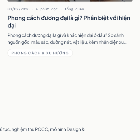
03/07/2026 · 6 phút đọc · Tổng quan
Phong cách đương đại là gì? Phân biệt với hiện
đại
Phong cách đương đại là gì và khác hiện đại ở đâu? So sánh
nguồn gốc, màu sắc, đường nét, vật liệu, kèm nhận diện xu
hướng đương đại 2026 để chọn đúng.
PHONG CÁCH & XU HƯỚNG
 thủ tục, nghiệm thu PCCC, mô hình Design &