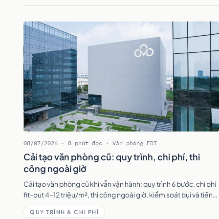
08/07/2026 · 8 phút đọc · Văn phòng FDI
Cải tạo văn phòng cũ: quy trình, chi phí, thi
công ngoài giờ
Cải tạo văn phòng cũ khi vẫn vận hành: quy trình 6 bước, chi phí
fit-out 4–12 triệu/m², thi công ngoài giờ, kiểm soát bụi và tiếng
ồn để nhân sự vẫn làm việc.
QUY TRÌNH & CHI PHÍ