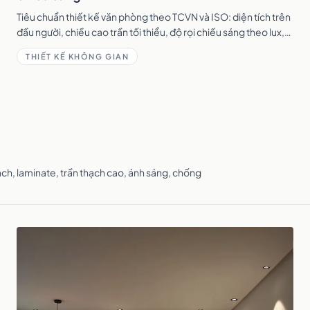
Tiêu chuẩn thiết kế văn phòng theo TCVN và ISO: diện tích trên
đầu người, chiều cao trần tối thiểu, độ rọi chiếu sáng theo lux,
thông gió, nhiệt độ và độ ồn.
THIẾT KẾ KHÔNG GIAN
gạch, laminate, trần thạch cao, ánh sáng, chống