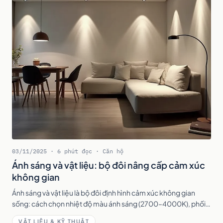
03/11/2025 · 6 phút đọc · Căn hộ
Ánh sáng và vật liệu: bộ đôi nâng cấp cảm xúc
không gian
Ánh sáng và vật liệu là bộ đôi định hình cảm xúc không gian
sống: cách chọn nhiệt độ màu ánh sáng (2700–4000K), phối
vật liệu gỗ, đá, kính và cách kết hợp để nội thất chạm cảm xúc.
VẬT LIỆU & KỸ THUẬT