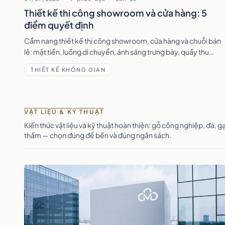
Thiết kế thi công showroom và cửa hàng: 5
điểm quyết định
Cẩm nang thiết kế thi công showroom, cửa hàng và chuỗi bán
lẻ: mặt tiền, luồng di chuyển, ánh sáng trưng bày, quầy thu
ngân và triển khai kịp khai trương.
THIẾT KẾ KHÔNG GIAN
VẬT LIỆU & KỸ THUẬT
Kiến thức vật liệu và kỹ thuật hoàn thiện: gỗ công nghiệp, đá, 
thấm — chọn đúng để bền và đúng ngân sách.