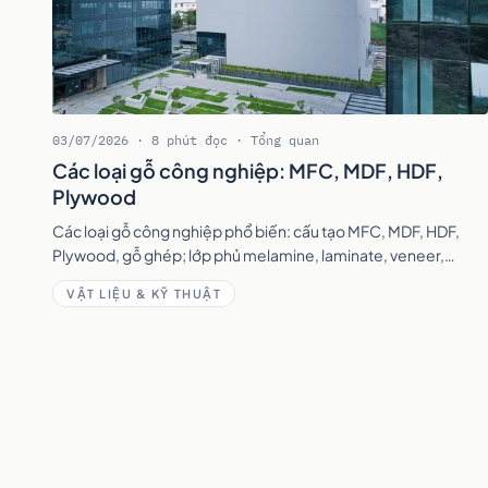
03/07/2026 · 8 phút đọc · Tổng quan
Các loại gỗ công nghiệp: MFC, MDF, HDF,
Plywood
Các loại gỗ công nghiệp phổ biến: cấu tạo MFC, MDF, HDF,
Plywood, gỗ ghép; lớp phủ melamine, laminate, veneer,
acrylic và cách chọn theo từng khu vực.
VẬT LIỆU & KỸ THUẬT