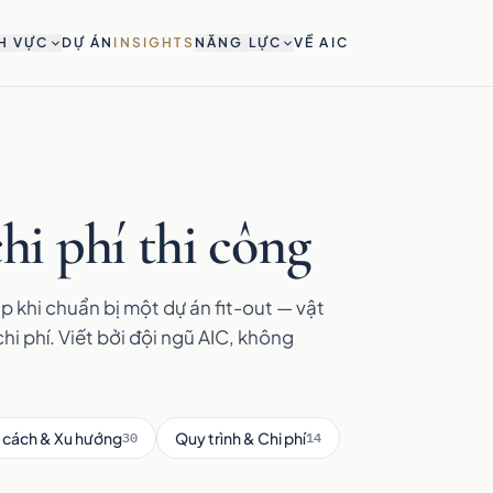
H VỰC
DỰ ÁN
INSIGHTS
NĂNG LỰC
VỀ AIC
hi phí thi công
p khi chuẩn bị một dự án fit-out — vật
chi phí. Viết bởi đội ngũ AIC, không
 cách & Xu hướng
Quy trình & Chi phí
30
14