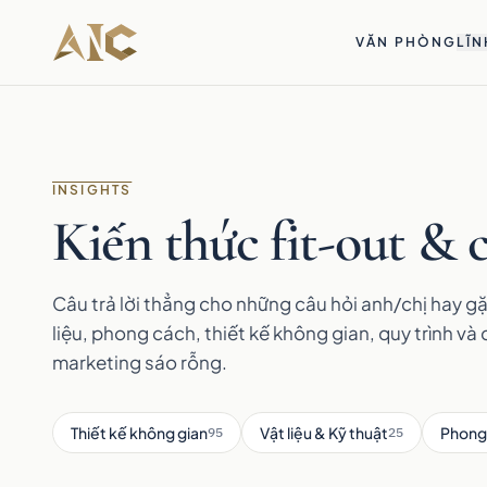
Bỏ qua tới nội dung
VĂN PHÒNG
LĨN
INSIGHTS
Kiến thức fit-out & c
Câu trả lời thẳng cho những câu hỏi anh/chị hay gặ
liệu, phong cách, thiết kế không gian, quy trình và 
marketing sáo rỗng.
Thiết kế không gian
Vật liệu & Kỹ thuật
Phong
95
25