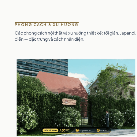
PHONG CÁCH & XU HƯỚNG
Các phong cách nội thất và xu hướng thiết kế: tối giản, Japand
điển — đặc trưng và cách nhận diện.