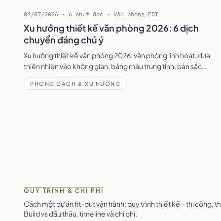
04/07/2026 · 6 phút đọc · Văn phòng FDI
Xu hướng thiết kế văn phòng 2026: 6 dịch
chuyển đáng chú ý
Xu hướng thiết kế văn phòng 2026: văn phòng linh hoạt, đưa
thiên nhiên vào không gian, bảng màu trung tính, bản sắc
thương hiệu và thiết kế bền vững.
PHONG CÁCH & XU HƯỚNG
QUY TRÌNH & CHI PHÍ
Cách một dự án fit-out vận hành: quy trình thiết kế – thi công,
Build vs đấu thầu, timeline và chi phí.