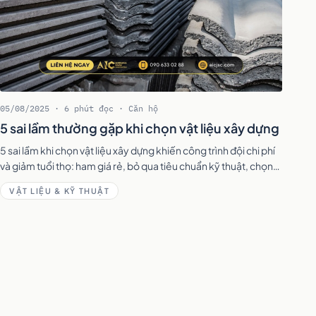
05/08/2025 · 6 phút đọc · Căn hộ
5 sai lầm thường gặp khi chọn vật liệu xây dựng
5 sai lầm khi chọn vật liệu xây dựng khiến công trình đội chi phí
và giảm tuổi thọ: ham giá rẻ, bỏ qua tiêu chuẩn kỹ thuật, chọn
sai mục đích — kèm cách khắc phục.
VẬT LIỆU & KỸ THUẬT