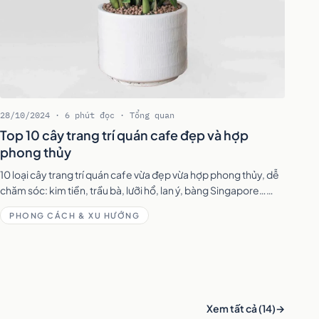
28/10/2024 · 6 phút đọc · Tổng quan
Top 10 cây trang trí quán cafe đẹp và hợp
phong thủy
10 loại cây trang trí quán cafe vừa đẹp vừa hợp phong thủy, dễ
chăm sóc: kim tiền, trầu bà, lưỡi hổ, lan ý, bàng Singapore…
kèm gợi ý vị trí đặt cây trong quán.
PHONG CÁCH & XU HƯỚNG
Xem tất cả (14)