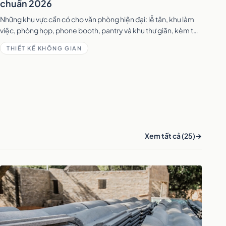
chuẩn 2026
Những khu vực cần có cho văn phòng hiện đại: lễ tân, khu làm
việc, phòng họp, phone booth, pantry và khu thư giãn, kèm tỷ
lệ diện tích tham khảo.
THIẾT KẾ KHÔNG GIAN
Xem tất cả (25)