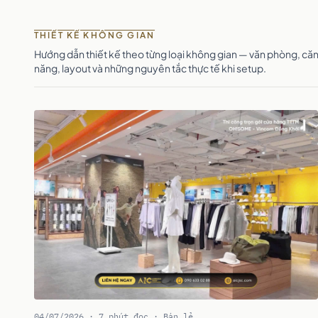
THIẾT KẾ KHÔNG GIAN
Hướng dẫn thiết kế theo từng loại không gian — văn phòng, că
năng, layout và những nguyên tắc thực tế khi setup.
04/07/2026 · 7 phút đọc · Bán lẻ