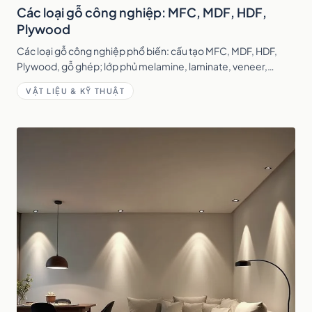
Các loại gỗ công nghiệp: MFC, MDF, HDF,
Plywood
Các loại gỗ công nghiệp phổ biến: cấu tạo MFC, MDF, HDF,
Plywood, gỗ ghép; lớp phủ melamine, laminate, veneer,
acrylic và cách chọn theo từng khu vực.
VẬT LIỆU & KỸ THUẬT