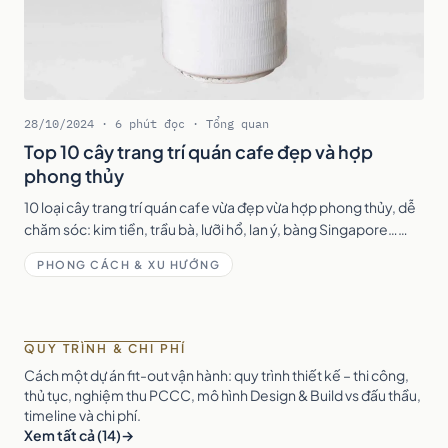
28/10/2024 · 6 phút đọc · Tổng quan
Top 10 cây trang trí quán cafe đẹp và hợp
phong thủy
10 loại cây trang trí quán cafe vừa đẹp vừa hợp phong thủy, dễ
chăm sóc: kim tiền, trầu bà, lưỡi hổ, lan ý, bàng Singapore…
kèm gợi ý vị trí đặt cây trong quán.
PHONG CÁCH & XU HƯỚNG
QUY TRÌNH & CHI PHÍ
Cách một dự án fit-out vận hành: quy trình thiết kế – thi công,
thủ tục, nghiệm thu PCCC, mô hình Design & Build vs đấu thầu,
timeline và chi phí.
Xem tất cả (14)