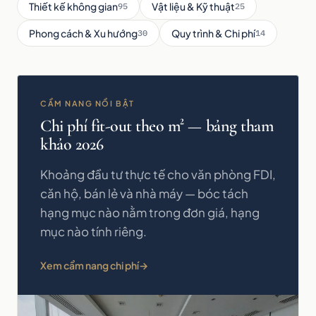
Thiết kế không gian
Vật liệu & Kỹ thuật
95
25
Phong cách & Xu hướng
Quy trình & Chi phí
30
14
CẨM NANG NỔI BẬT
Chi phí fit-out theo m² — bảng tham
khảo 2026
Khoảng đầu tư thực tế cho văn phòng FDI,
căn hộ, bán lẻ và nhà máy — bóc tách
hạng mục nào nằm trong đơn giá, hạng
mục nào tính riêng.
Xem cẩm nang chi phí