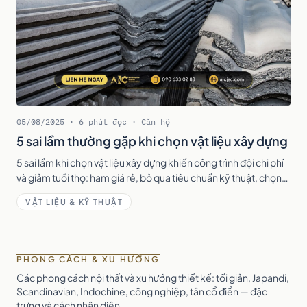
05/08/2025 · 6 phút đọc · Căn hộ
5 sai lầm thường gặp khi chọn vật liệu xây dựng
5 sai lầm khi chọn vật liệu xây dựng khiến công trình đội chi phí
và giảm tuổi thọ: ham giá rẻ, bỏ qua tiêu chuẩn kỹ thuật, chọn
sai mục đích — kèm cách khắc phục.
VẬT LIỆU & KỸ THUẬT
PHONG CÁCH & XU HƯỚNG
Các phong cách nội thất và xu hướng thiết kế: tối giản, Japandi,
Scandinavian, Indochine, công nghiệp, tân cổ điển — đặc
trưng và cách nhận diện.