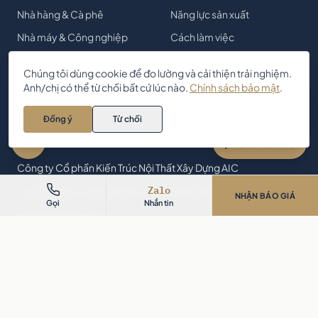
Nhà hàng & Cà phê
Năng lực sản xuất
Nhà máy & Công nghiệp
Cách làm việc
Hồ sơ năng lực
Chúng tôi dùng cookie để đo lường và cải thiện trải nghiệm.
Insights
Anh/chị có thể từ chối bất cứ lúc nào.
Chính sách bảo mật
.
Anh/chị cần tư vấn thiết kế – thi
công nội thất? Chat với AIC 👋
Tuyển dụng
Đồng ý
Từ chối
Zalo
LIÊN HỆ
Chat với AIC
Công ty Cổ phần Kiến Trúc Nội Thất Xây Dựng AIC
Zalo
05 Hồng Hà, P. Tân Sơn Hòa, TP. Hồ Chí Minh
NHẬN BÁO GIÁ
Gọi
Nhắn tin
MST: 0315678656
0906 330 288
contact@aicjsc.com
Xem bản đồ →