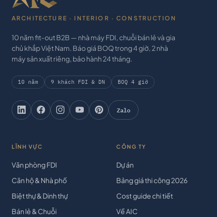
ARCHITECTURE · INTERIOR · CONSTRUCTION
10 năm fit-out B2B — nhà máy FDI, chuỗi bán lẻ và gia
chủ khắp Việt Nam. Báo giá BOQ trong 4 giờ, 2 nhà
máy sản xuất riêng, bảo hành 24 tháng.
10 năm
9 khách FDI & DN
BOQ 4 giờ
Zalo
LĨNH VỰC
CÔNG TY
Văn phòng FDI
Dự án
Căn hộ & Nhà phố
Bảng giá thi công 2026
Biệt thự & Dinh thự
Cost guide chi tiết
Bán lẻ & Chuỗi
Về AIC