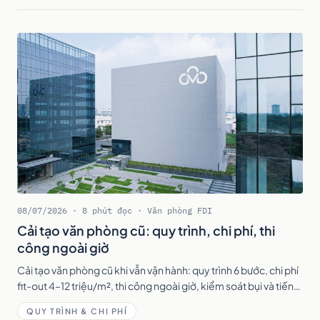
08/07/2026 · 8 phút đọc · Văn phòng FDI
Cải tạo văn phòng cũ: quy trình, chi phí, thi
công ngoài giờ
Cải tạo văn phòng cũ khi vẫn vận hành: quy trình 6 bước, chi phí
fit-out 4–12 triệu/m², thi công ngoài giờ, kiểm soát bụi và tiếng
ồn để nhân sự vẫn làm việc.
QUY TRÌNH & CHI PHÍ