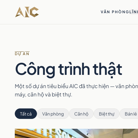
Bỏ qua tới nội dung
VĂN PHÒNG
LĨN
DỰ ÁN
Công trình thật
Một số dự án tiêu biểu AIC đã thực hiện — văn phòn
máy, căn hộ và biệt thự.
Tất cả
Văn phòng
Căn hộ
Biệt thự
Bán lẻ