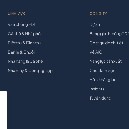
LĨNH VỰC
CÔNG TY
Văn phòng FDI
Dự án
Căn hộ & Nhà phố
Bảng giá thi công 20
Biệt thự & Dinh thự
Cost guide chi tiết
Bán lẻ & Chuỗi
Về AIC
Nhà hàng & Cà phê
Năng lực sản xuất
Nhà máy & Công nghiệp
Cách làm việc
Hồ sơ năng lực
Insights
Tuyển dụng