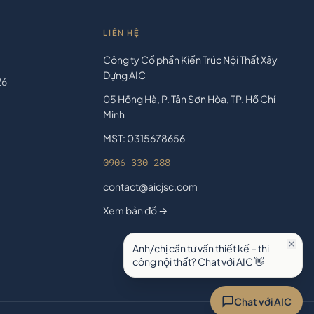
LIÊN HỆ
Công ty Cổ phần Kiến Trúc Nội Thất Xây
Dựng AIC
26
05 Hồng Hà, P. Tân Sơn Hòa, TP. Hồ Chí
Minh
MST: 0315678656
0906 330 288
contact@aicjsc.com
Xem bản đồ →
Anh/chị cần tư vấn thiết kế – thi
công nội thất? Chat với AIC 👋
Chat với AIC