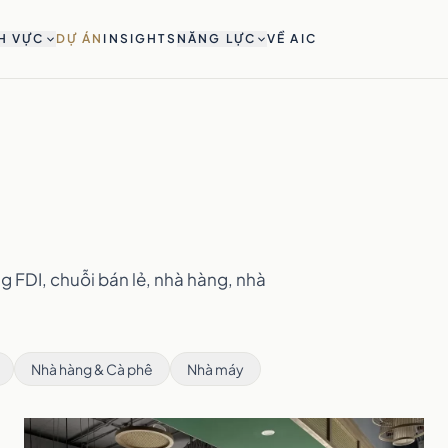
H VỰC
DỰ ÁN
INSIGHTS
NĂNG LỰC
VỀ AIC
g FDI, chuỗi bán lẻ, nhà hàng, nhà
Nhà hàng & Cà phê
Nhà máy