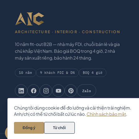
ARCHITECTURE · INTERIOR · CONSTRUCTION
10 năm fit-out B2B — nhà máy FDI, chuỗi bán lẻ và gia
chủ khắp Việt Nam. Báo giá BOQ trong 4 giờ, 2 nhà
máy sản xuất riêng, bảo hành 24 tháng.
10 năm
9 khách FDI & DN
BOQ 4 giờ
Zalo
Chúng tôi dùng cookie để đo lường và cải thiện trải nghiệm.
Anh/chị có thể từ chối bất cứ lúc nào.
Chính sách bảo mật
.
Đồng ý
Từ chối
Zalo