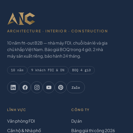
ARCHITECTURE · INTERIOR · CONSTRUCTION
10 năm fit-out B2B — nhà máy FDI, chuỗi bán lẻ và gia
chủ khắp Việt Nam. Báo giá BOQ trong 4 giờ, 2 nhà
máy sản xuất riêng, bảo hành 24 tháng.
10 năm
9 khách FDI & DN
BOQ 4 giờ
Zalo
LĨNH VỰC
CÔNG TY
Văn phòng FDI
Dự án
Căn hộ & Nhà phố
Bảng giá thi công 2026