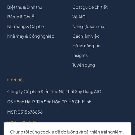
Biệt thự & Dinh thự
Cost guide chi tiết
Bán lẻ & Chuỗi
Về AIC
Nhà hàng & Cà phê
Năng lực sản xuất
Nhà máy & Công nghiệp
Cách làm việc
Hồ sơ năng lực
Insights
Tuyển dụng
LIÊN HỆ
Công ty Cổ phần Kiến Trúc Nội Thất Xây Dựng AIC
05 Hồng Hà, P. Tân Sơn Hòa, TP. Hồ Chí Minh
MST: 0315678656
0906 330 288
Chúng tôi dùng cookie để đo lường và cải thiện trải nghiệm.
contact@aicjsc.com