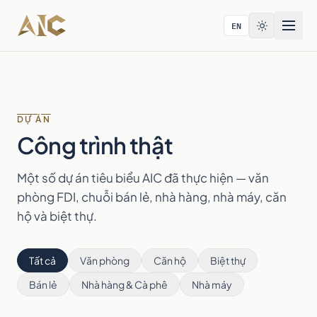
Bỏ qua tới nội dung
EN
DỰ ÁN
Công trình thật
Một số dự án tiêu biểu AIC đã thực hiện — văn
phòng FDI, chuỗi bán lẻ, nhà hàng, nhà máy, căn
hộ và biệt thự.
Tất cả
Văn phòng
Căn hộ
Biệt thự
Bán lẻ
Nhà hàng & Cà phê
Nhà máy