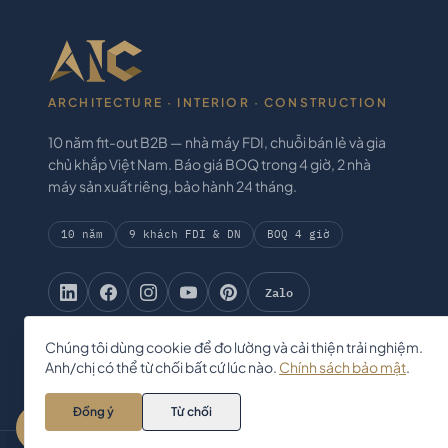
ARCHITECTURE · INTERIOR · CONSTRUCTION
10 năm fit-out B2B — nhà máy FDI, chuỗi bán lẻ và gia
chủ khắp Việt Nam. Báo giá BOQ trong 4 giờ, 2 nhà
máy sản xuất riêng, bảo hành 24 tháng.
10 năm
9 khách FDI & DN
BOQ 4 giờ
Zalo
Chúng tôi dùng cookie để đo lường và cải thiện trải nghiệm.
Anh/chị có thể từ chối bất cứ lúc nào.
Chính sách bảo mật
.
Đồng ý
Từ chối
Zalo