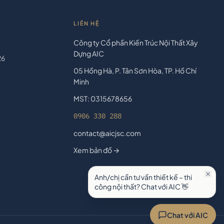
LIÊN HỆ
Công ty Cổ phần Kiến Trúc Nội Thất Xây
Dựng AIC
26
05 Hồng Hà, P. Tân Sơn Hòa, TP. Hồ Chí
Minh
MST: 0315678656
0906 330 288
contact@aicjsc.com
Xem bản đồ →
Anh/chị cần tư vấn thiết kế – thi
công nội thất? Chat với AIC 👋
Chat với AIC