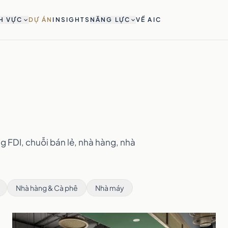
H VỰC
DỰ ÁN
INSIGHTS
NĂNG LỰC
VỀ AIC
g FDI, chuỗi bán lẻ, nhà hàng, nhà
Nhà hàng & Cà phê
Nhà máy