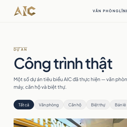
Bỏ qua tới nội dung
VĂN PHÒNG
LĨN
DỰ ÁN
Công trình thật
Một số dự án tiêu biểu AIC đã thực hiện — văn phòn
máy, căn hộ và biệt thự.
Tất cả
Văn phòng
Căn hộ
Biệt thự
Bán lẻ