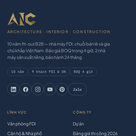
ARCHITECTURE · INTERIOR · CONSTRUCTION
10 năm fit-out B2B — nhà máy FDI, chuỗi bán lẻ và gia
chủ khắp Việt Nam. Báo giá BOQ trong 4 giờ, 2 nhà
máy sản xuất riêng, bảo hành 24 tháng.
10 năm
9 khách FDI & DN
BOQ 4 giờ
Zalo
LĨNH VỰC
CÔNG TY
Văn phòng FDI
Dự án
Căn hộ & Nhà phố
Bảng giá thi công 2026