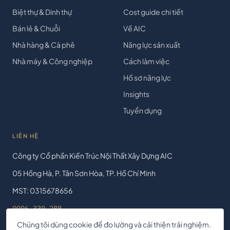
Biệt thự & Dinh thự
Cost guide chi tiết
Bán lẻ & Chuỗi
Về AIC
Nhà hàng & Cà phê
Năng lực sản xuất
Nhà máy & Công nghiệp
Cách làm việc
Hồ sơ năng lực
Insights
Tuyển dụng
LIÊN HỆ
Công ty Cổ phần Kiến Trúc Nội Thất Xây Dựng AIC
05 Hồng Hà, P. Tân Sơn Hòa, TP. Hồ Chí Minh
MST: 0315678656
0906 330 288
Chúng tôi dùng cookie để đo lường và cải thiện trải nghiệm.
contact@aicjsc.com