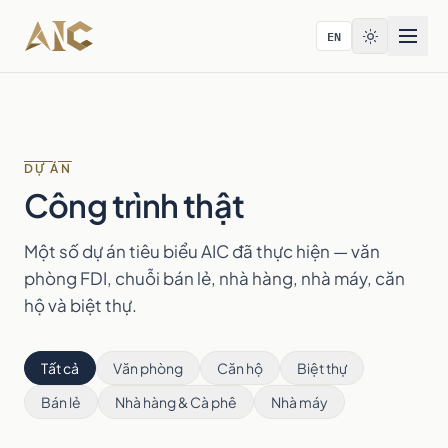
Bỏ qua tới nội dung
EN
DỰ ÁN
Công trình thật
Một số dự án tiêu biểu AIC đã thực hiện — văn
phòng FDI, chuỗi bán lẻ, nhà hàng, nhà máy, căn
hộ và biệt thự.
Tất cả
Văn phòng
Căn hộ
Biệt thự
Bán lẻ
Nhà hàng & Cà phê
Nhà máy