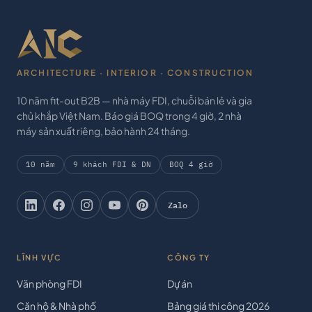
ARCHITECTURE · INTERIOR · CONSTRUCTION
10 năm fit-out B2B — nhà máy FDI, chuỗi bán lẻ và gia
chủ khắp Việt Nam. Báo giá BOQ trong 4 giờ, 2 nhà
máy sản xuất riêng, bảo hành 24 tháng.
10 năm
9 khách FDI & DN
BOQ 4 giờ
Zalo
LĨNH VỰC
CÔNG TY
Văn phòng FDI
Dự án
Căn hộ & Nhà phố
Bảng giá thi công 2026