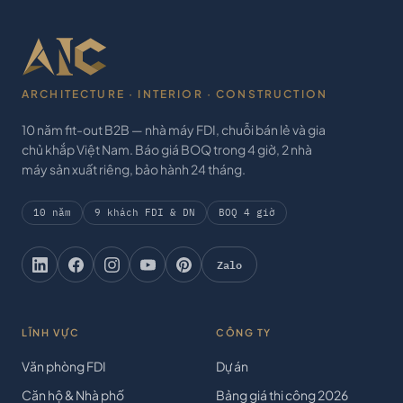
ARCHITECTURE · INTERIOR · CONSTRUCTION
10 năm fit-out B2B — nhà máy FDI, chuỗi bán lẻ và gia
chủ khắp Việt Nam. Báo giá BOQ trong 4 giờ, 2 nhà
máy sản xuất riêng, bảo hành 24 tháng.
10 năm
9 khách FDI & DN
BOQ 4 giờ
Zalo
LĨNH VỰC
CÔNG TY
Văn phòng FDI
Dự án
Căn hộ & Nhà phố
Bảng giá thi công 2026