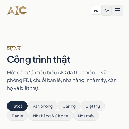
Bỏ qua tới nội dung
EN
DỰ ÁN
Công trình thật
Một số dự án tiêu biểu AIC đã thực hiện — văn
phòng FDI, chuỗi bán lẻ, nhà hàng, nhà máy, căn
hộ và biệt thự.
Tất cả
Văn phòng
Căn hộ
Biệt thự
Bán lẻ
Nhà hàng & Cà phê
Nhà máy