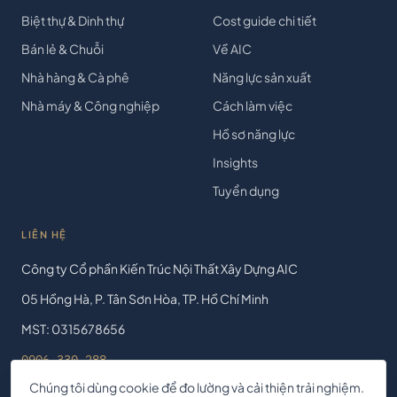
Biệt thự & Dinh thự
Cost guide chi tiết
Bán lẻ & Chuỗi
Về AIC
Nhà hàng & Cà phê
Năng lực sản xuất
Nhà máy & Công nghiệp
Cách làm việc
Hồ sơ năng lực
Insights
Tuyển dụng
LIÊN HỆ
Công ty Cổ phần Kiến Trúc Nội Thất Xây Dựng AIC
05 Hồng Hà, P. Tân Sơn Hòa, TP. Hồ Chí Minh
MST: 0315678656
0906 330 288
Chúng tôi dùng cookie để đo lường và cải thiện trải nghiệm.
contact@aicjsc.com