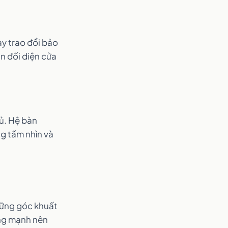
ay trao đổi bảo
n đối diện cửa
đủ. Hệ bàn
ng tầm nhìn và
hững góc khuất
áng mạnh nên