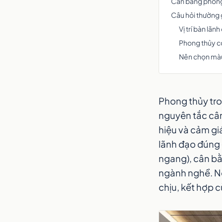
Cân bằng phong
Câu hỏi thường
Vị trí bàn lãn
Phong thủy có
Nên chọn màu
Phong thủy tro
nguyên tắc cân
hiệu và cảm giá
lãnh đạo đúng (
ngang), cân b
ngành nghề. Nê
chịu, kết hợp 