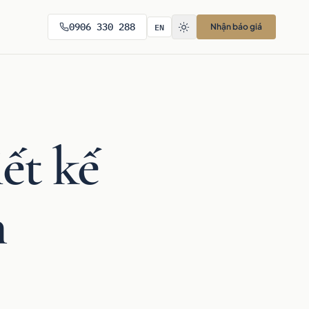
EN
0906 330 288
Nhận báo giá
ết kế
h