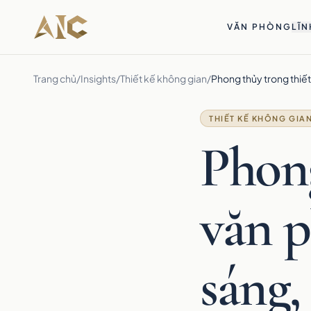
Bỏ qua tới nội dung
VĂN PHÒNG
LĨN
Trang chủ
/
Insights
/
Thiết kế không gian
/
Phong thủy trong thiết 
THIẾT KẾ KHÔNG GIA
Phong
văn p
sáng