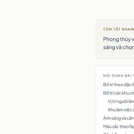
TÓM TẮT NHAN
Phong thủy v
sáng và chọn
NỘI DUNG BÀI 
Bố trí theo đặc 
Bố trí các khu 
Vị trí người l
Khu làm việc 
Ánh sáng và câ
Màu sắc theo N