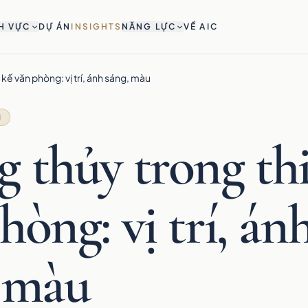
H VỰC
DỰ ÁN
INSIGHTS
NĂNG LỰC
VỀ AIC
kế văn phòng: vị trí, ánh sáng, màu
N
 thủy trong thi
hòng: vị trí, án
, màu