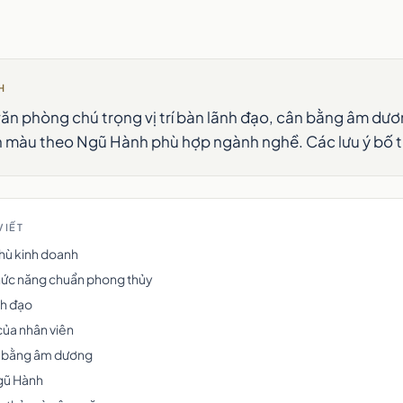
H
ăn phòng chú trọng vị trí bàn lãnh đạo, cân bằng âm dư
 màu theo Ngũ Hành phù hợp ngành nghề. Các lưu ý bố tr
VIẾT
thù kinh doanh
chức năng chuẩn phong thủy
ãnh đạo
của nhân viên
n bằng âm dương
gũ Hành