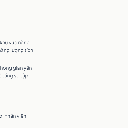
n khu vực năng
năng lượng tích
không gian yên
ể tăng sự tập
o, nhân viên,