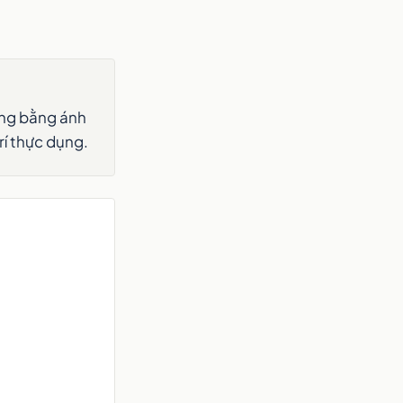
ơng bằng ánh
í thực dụng.